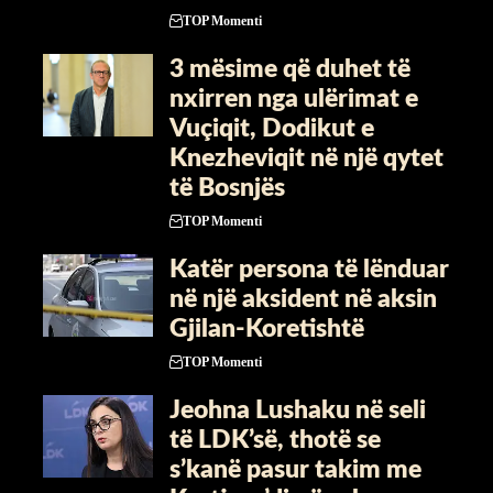
TOP Momenti
3 mësime që duhet të
nxirren nga ulërimat e
Vuçiqit, Dodikut e
Knezheviqit në një qytet
të Bosnjës
TOP Momenti
Katër persona të lënduar
në një aksident në aksin
Gjilan-Koretishtë
TOP Momenti
Jeohna Lushaku në seli
të LDK’së, thotë se
s’kanë pasur takim me