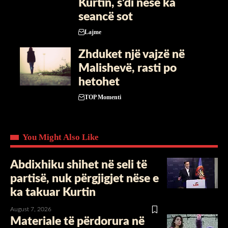
Kurtin, s’di nëse ka
seancë sot
Lajme
Zhduket një vajzë në
Malishevë, rasti po
hetohet
TOP Momenti
You Might Also Like
Abdixhiku shihet në seli të
partisë, nuk përgjigjet nëse e
ka takuar Kurtin
August 7, 2026
Materiale të përdorura në