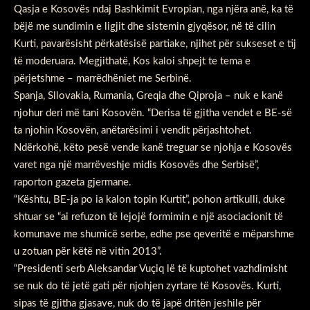
Qasja e Kosovës ndaj Bashkimit Evropian, nga njëra anë, ka të
bëjë me sundimin e ligjit dhe sistemin gjyqësor, në të cilin
Kurti, pavarësisht përkatësisë partiake, njihet për sukseset e tij
të moderuara. Megjithatë, Kos kaloi shpejt te tema e
përjetshme – marrëdhëniet me Serbinë.
Spanja, Sllovakia, Rumania, Greqia dhe Qiproja – nuk e kanë
njohur deri më tani Kosovën. “Derisa të gjitha vendet e BE-së
ta njohin Kosovën, anëtarësimi i vendit përjashtohet.
Ndërkohë, këto pesë vende kanë treguar se njohja e Kosovës
varet nga një marrëveshje midis Kosovës dhe Serbisë”,
raporton gazeta gjermane.
“Kështu, BE-ja po ia kalon topin Kurtit”, pohon artikulli, duke
shtuar se “ai refuzon të lejojë formimin e një asociacionit të
komunave me shumicë serbe, edhe pse qeveritë e mëparshme
u zotuan për këtë në vitin 2013”.
“Presidenti serb Aleksandar Vuçiq lë të kuptohet vazhdimisht
se nuk do të jetë gati për njohjen zyrtare të Kosovës. Kurti,
sipas të gjitha gjasave, nuk do të japë dritën jeshile për