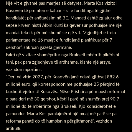
Një vit e gjysmë pas marrjes së detyrës, Marta Kos vizitoi
Kosovën të premten e kaluar – si e fundit nga të gjithë
kandidatët për anëtarësim në BE. Mandati është zgjatur edhe
sepse kryeministri Albin Kurti ka qeverisur pothuajse me një
mandat teknik për më shumë se një vit. “Zgjedhjet e treta
parlamentare në 16 muajt e fundit janë planifikuar për 7
qershor”, shkruan gazeta gjermane.
Fakti që vizita e shumëpritur nga Brukseli mbërriti pikërisht
tani, pak para zgjedhjeve të ardhshme, kishte një arsye,
vazhdon raportimi.
“Deri në vitin 2027, për Kosovën janë ndarë gjithsej 882.6
milionë euro, që korrespondon me pothuajse 25 përqind të
buxhetit vjetor të Kosovës. Nëse Prishtina përmbush reformat
e para deri më 30 qershor, kësti i parë në shumën prej 90.7
milionë do të mbërrinte nga Brukseli. Kjo konsiderohet e
pamundur. Marta Kos paralajmëroi një muaj më parë se pa
reforma paratë do të humbisnin përgjithmonë”, vazhdon
artikulli.