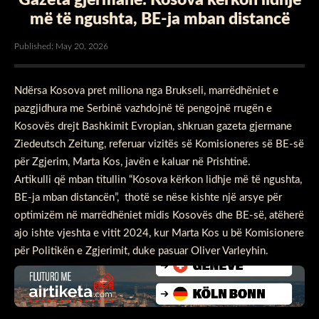
më të ngushta, BE-ja mban distancë
Published: May 20, 2026
Ndërsa Kosova pret miliona nga Brukseli, marrëdhëniet e
pazgjidhura me Serbinë vazhdojnë të pengojnë rrugën e
Kosovës drejt Bashkimit Evropian, shkruan gazeta gjermane
Ziedeutsch Zeitung, referuar vizitës së Komisioneres së BE-së
për Zgjerim, Marta Kos, javën e kaluar në Prishtinë.
Artikulli që mban titullin “Kosova kërkon lidhje më të ngushta,
BE-ja mban distancën”, thotë se nëse kishte një arsye për
optimizëm në marrëdhëniet midis Kosovës dhe BE-së, atëherë
ajo ishte vjeshta e vitit 2024, kur Marta Kos u bë Komisionere
për Politikën e Zgjerimit, duke pasuar Oliver Varleyhin.