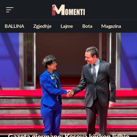
BALLINA
Zgjedhje
Lajme
Bota
Magazina
Gazeta gjermane: Kosova kërkon lidhje