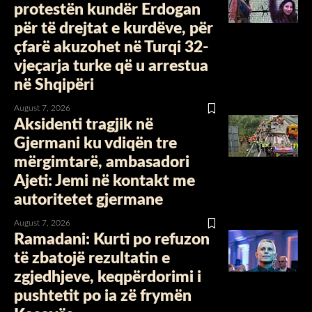
protestën kundër Erdogan
për të drejtat e kurdëve, për
çfarë akuzohet në Turqi 32-
vjeçarja turke që u arrestua
në Shqipëri
August 7, 2026
Aksidenti tragjik në
Gjermani ku vdiqën tre
mërgimtarë, ambasadori
Ajeti: Jemi në kontakt me
autoritetet gjermane
August 7, 2026
Ramadani: Kurti po refuzon
të zbatojë rezultatin e
zgjedhjeve, keqpërdorimi i
pushtetit po ia zë frymën