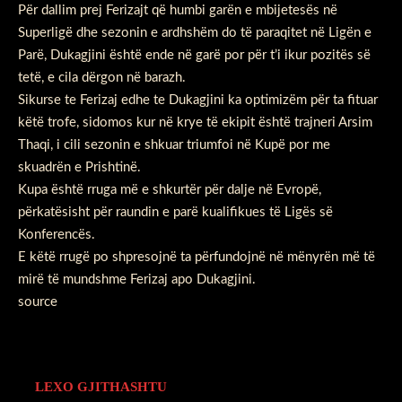
Për dallim prej Ferizajt që humbi garën e mbijetesës në
Superligë dhe sezonin e ardhshëm do të paraqitet në Ligën e
Parë, Dukagjini është ende në garë por për t’i ikur pozitës së
tetë, e cila dërgon në barazh.
Sikurse te Ferizaj edhe te Dukagjini ka optimizëm për ta fituar
këtë trofe, sidomos kur në krye të ekipit është trajneri Arsim
Thaqi, i cili sezonin e shkuar triumfoi në Kupë por me
skuadrën e Prishtinë.
Kupa është rruga më e shkurtër për dalje në Evropë,
përkatësisht për raundin e parë kualifikues të Ligës së
Konferencës.
E këtë rrugë po shpresojnë ta përfundojnë në mënyrën më të
mirë të mundshme Ferizaj apo Dukagjini.
source
LEXO GJITHASHTU