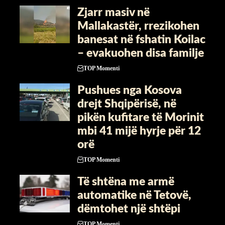
Zjarr masiv në
Mallakastër, rrezikohen
banesat në fshatin Koilac
– evakuohen disa familje
TOP Momenti
​Pushues nga Kosova
drejt Shqipërisë, në
pikën kufitare të Morinit
mbi 41 mijë hyrje për 12
orë
TOP Momenti
Të shtëna me armë
automatike në Tetovë,
dëmtohet një shtëpi
TOP Momenti