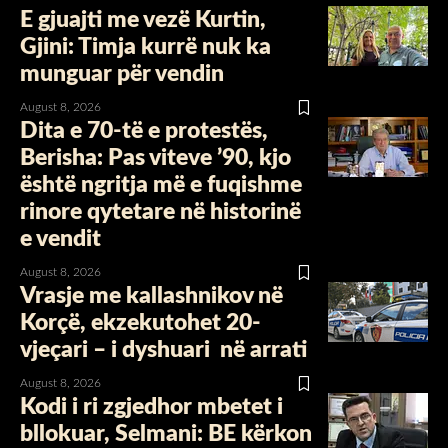
E gjuajti me vezë Kurtin, ​
Gjini: Timja kurrë nuk ka
munguar për vendin
August 8, 2026
Dita e 70-të e protestës,
Berisha: Pas viteve ’90, kjo
është ngritja më e fuqishme
rinore qytetare në historinë
e vendit
August 8, 2026
Vrasje me kallashnikov në
Korçë, ekzekutohet 20-
vjeçari – i dyshuari në arrati
August 8, 2026
Kodi i ri zgjedhor mbetet i
bllokuar, Selmani: BE kërkon