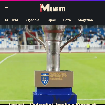
BALLINA
Zgjedhje
Lajme
Bota
Magazina
Ferizaj – Dukagjini, finalja e Kupës së