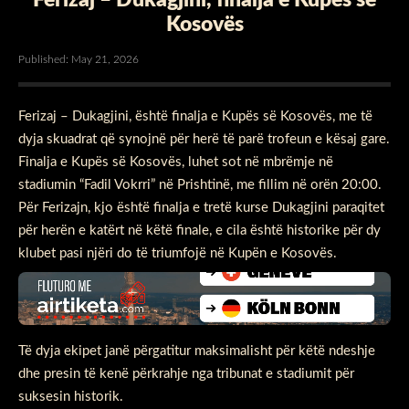
Kosovës
Published: May 21, 2026
Ferizaj – Dukagjini, është finalja e Kupës së Kosovës, me të
dyja skuadrat që synojnë për herë të parë trofeun e kësaj gare.
Finalja e Kupës së Kosovës, luhet sot në mbrëmje në
stadiumin “Fadil Vokrri” në Prishtinë, me fillim në orën 20:00.
Për Ferizajn, kjo është finalja e tretë kurse Dukagjini paraqitet
për herën e katërt në këtë finale, e cila është historike për dy
klubet pasi njëri do të triumfojë në Kupën e Kosovës.
Të dyja ekipet janë përgatitur maksimalisht për këtë ndeshje
dhe presin të kenë përkrahje nga tribunat e stadiumit për
suksesin historik.