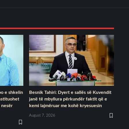
o e shkelin
Besnik Tahiri: Dyert e sallës së Kuvendit
nstituohet
janë të mbyllura përkundër faktit që e
 nesër
kemi lajmëruar me kohë kryesuesin
August 7, 2026