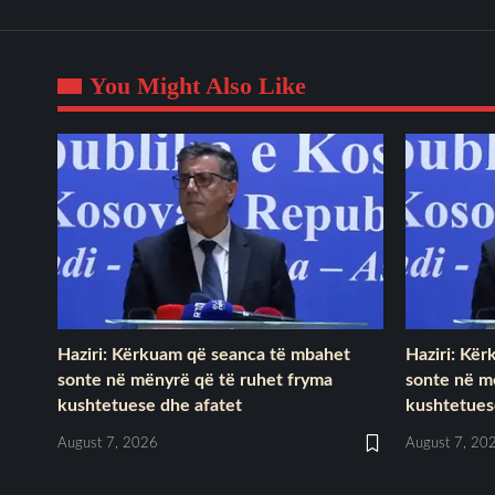
You Might Also Like
Haziri: Kërkuam që seanca të mbahet
Haziri: Kë
sonte në mënyrë që të ruhet fryma
sonte në m
kushtetuese dhe afatet
kushtetues
August 7, 2026
August 7, 20