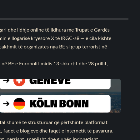
ri dhe lidhje online të lidhura me Trupat e Gardës
min e llogarisë kryesore X të IRGC-së — e cila kishte
timit të organizatës nga BE si grup terrorist në
 në BE e Europolit midis 13 shkurtit dhe 28 prillit,
ital shumë të strukturuar që përfshinte platformat
 faqet e blogjeve dhe faqet e internetit të pavarura.
ht, persisht, spanjisht dhe gjuhën indonezisht.