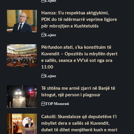
Lajme
Hamza: S’u respektua aktgjykimi,
PDK do të ndërmarrë veprime ligjore
për mbrojtjen e Kushtetutës
Lajme
Përfundon afati, s’ka konstituim të
Kuvendit – Opozitës iu mbyllën dyert
e sallës, seanca e VV’së sot nga ora
11:00
Lajme
Të shtëna me armë zjarri në Banjë të
Istogut, një person i plagosur
TOP Momenti
Cakolli: Skandaloze që deputetëve t’i
mbyllet dera e sallës së Kuvendit,
duhet të dihet menjëherë kush e mori