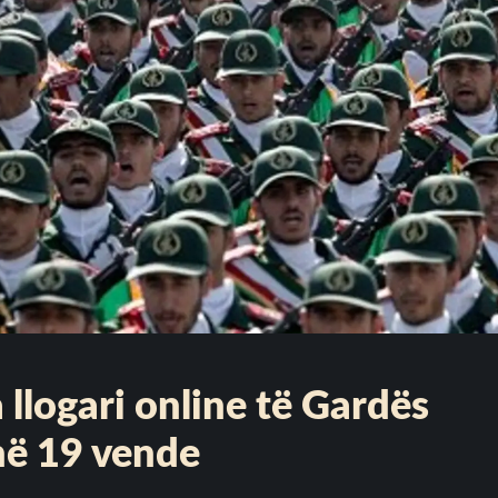
 llogari online të Gardës
në 19 vende