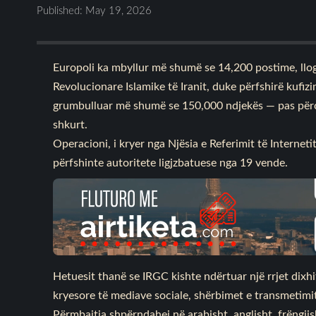
Published: May 19, 2026
Europoli ka mbyllur më shumë se 14,200 postime, lloga
Revolucionare Islamike të Iranit, duke përfshirë kufizi
grumbulluar më shumë se 150,000 ndjekës — pas përcak
shkurt.
Operacioni, i kryer nga Njësia e Referimit të Internetit
përfshinte autoritete ligjzbatuese nga 19 vende.
Hetuesit thanë se IRGC kishte ndërtuar një rrjet dixh
kryesore të mediave sociale, shërbimet e transmetimit,
Përmbajtja shpërndahej në arabisht, anglisht, frëngjis