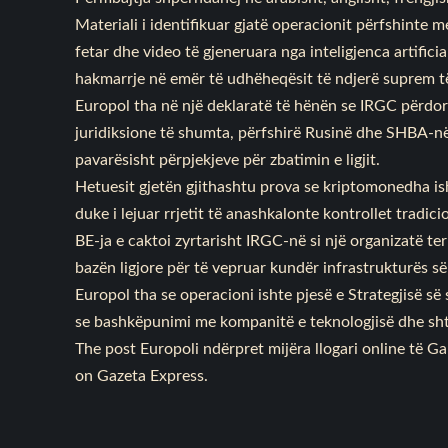
Materiali i identifikuar gjatë operacionit përfshinte 
fetar dhe video të gjeneruara nga inteligjenca artific
hakmarrje në emër të udhëheqësit të ndjerë suprem të
Europol tha në një deklaratë të hënën se IRGC përdor
juridiksione të shumta, përfshirë Rusinë dhe SHBA-në,
pavarësisht përpjekjeve për zbatimin e ligjit.
Hetuesit gjetën gjithashtu prova se kriptomonedha ish
duke i lejuar rrjetit të anashkalonte kontrollet tradi
BE-ja e caktoi zyrtarisht IRGC-në si një organizatë te
bazën ligjore për të vepruar kundër infrastrukturës së 
Europol tha se operacioni ishte pjesë e Strategjisë s
se bashkëpunimi me kompanitë e teknologjisë dhe sht
The post
Europoli ndërpret mijëra llogari online të 
on
Gazeta Express
.