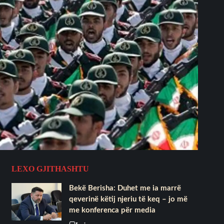
LEXO GJITHASHTU
Bekë Berisha: Duhet me ia marrë
qeverinë këtij njeriu të keq – jo më
me konferenca për media