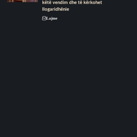
këtë vendim dhe të kërkohet
llogaridhënie
Lajme