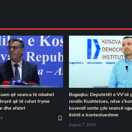
rkuam që seanca të mbahet
Bugaqku: Deputetët e VV’së p
ënyrë që të ruhet fryme
rendin Kushtetues, nëse s’ko
e dhe afatet
kuvendi sonte çdo seancë nga
është e kontestueshme
26
August 7, 2026