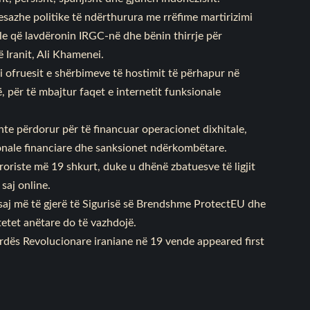
mesazhe politike të ndërthurura me rrëfime martirizimi
iale që lavdëronin IRGC-në dhe bënin thirrje për
 Iranit, Ali Khamenei.
i ofruesit e shërbimeve të hostimit të përhapur në
 për të mbajtur faqet e internetit funksionale
te përdorur për të financuar operacionet dixhitale,
cionale financiare dhe sanksionet ndërkombëtare.
rroriste më 19 shkurt, duke u dhënë zbatuesve të ligjit
saj online.
ë saj më të gjerë të Sigurisë së Brendshme ProtectEU dhe
etet anëtare do të vazhdojë.
Gardës Revolucionare iraniane në 19 vende
appeared first