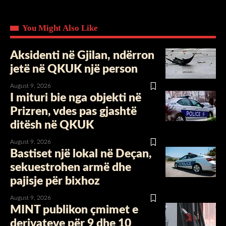
You Might Also Like
Aksidenti në Gjilan, ndërron
jetë në QKUK një person
August 9, 2026
I mituri bie nga objekti në
Prizren, vdes pas gjashtë
ditësh në QKUK
August 9, 2026
Bastiset një lokal në Deçan,
sekuestrohen armë dhe
pajisje për bixhoz
August 9, 2026
MINT publikon çmimet e
derivateve për 9 dhe 10