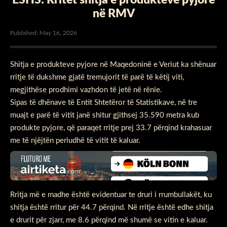
në RMV
Published: May 16, 2026
Shitja e produkteve pyjore në Maqedoninë e Veriut ka shënuar
rritje të dukshme gjatë tremujorit të parë të këtij viti,
megjithëse prodhimi vazhdon të jetë në rënie.
Sipas të dhënave të Entit Shtetëror të Statistikave, në tre
muajt e parë të vitit janë shitur gjithsej 35.590 metra kub
produkte pyjore, që paraqet rritje prej 33.7 përqind krahasuar
me të njëjtën periudhë të vitit të kaluar.
Rritja më e madhe është evidentuar te druri i rrumbullakët, ku
shitja është rritur për 44.7 përqind. Në rritje është edhe shitja
e drurit për zjarr, me 8.6 përqind më shumë se vitin e kaluar.