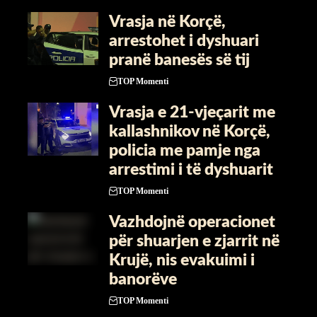
Vrasja në Korçë,
arrestohet i dyshuari
pranë banesës së tij
TOP Momenti
Vrasja e 21-vjeçarit me
kallashnikov në Korçë,
policia me pamje nga
arrestimi i të dyshuarit
TOP Momenti
Vazhdojnë operacionet
për shuarjen e zjarrit në
Krujë, nis evakuimi i
banorëve
TOP Momenti