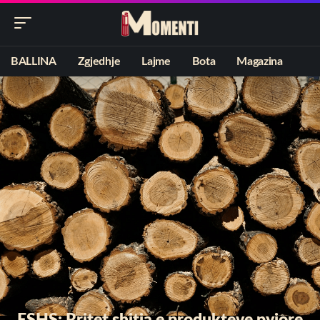
BALLINA
Zgjedhje
Lajme
Bota
Magazina
ESHS: Rritet shitja e produkteve pyjore