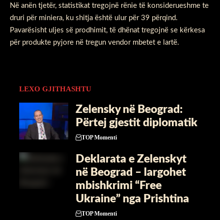
Në anën tjetër, statistikat tregojnë rënie të konsiderueshme te
druri për miniera, ku shitja është ulur për 39 përqind.
Pavarësisht uljes së prodhimit, të dhënat tregojnë se kërkesa
për produkte pyjore në tregun vendor mbetet e lartë.
LEXO GJITHASHTU
Zelensky në Beograd:
Përtej gjestit diplomatik
TOP Momenti
Deklarata e Zelenskyt
në Beograd – largohet
mbishkrimi “Free
Ukraine” nga Prishtina
TOP Momenti