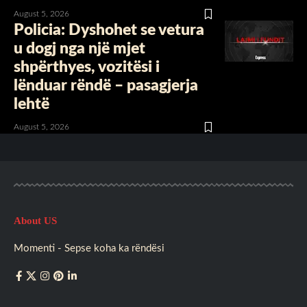
August 5, 2026
Policia: Dyshohet se vetura
u dogj nga një mjet
shpërthyes, vozitësi i
lënduar rëndë – pasagjerja
lehtë
August 5, 2026
About US
Momenti - Sepse koha ka rëndësi