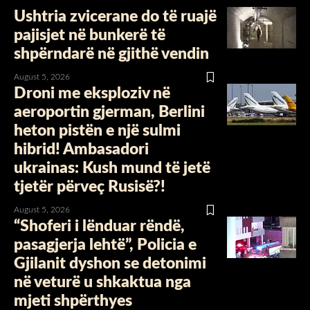
Ushtria zvicerane do të ruajë
pajisjet në bunkerë të
shpërndarë në gjithë vendin
August 5, 2026
Droni me eksploziv në
aeroportin gjerman, Berlini
heton pistën e një sulmi
hibrid! Ambasadori
ukrainas: Kush mund të jetë
tjetër përveç Rusisë?!
August 5, 2026
“Shoferi i lënduar rëndë,
pasagjerja lehtë”, Policia e
Gjilanit dyshon se detonimi
në veturë u shkaktua nga
mjeti shpërthyes