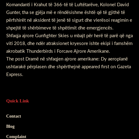
Komandanti i Krahut të 366-të të Luftëtarëve, Kolonel David
Gunter, tha se gjëja më e rëndësishme është që të gjithë të
përfshirët në aksident të jenë të sigurt dhe vlerësoi reagimin e
shpejtë të shërbimeve të shpëtimit dhe emergjencës.
Shfaqja ajrore Gunfighter Skies u mbajt për herë të parë që nga
viti 2018, dhe ndër atraksionet kryesore ishte ekipi i famshëm
akrobatik Thunderbirds i Forcave Ajrore Amerikane.
The post
Dramë në shfaqjen ajrore amerikane: Dy aeroplanë
ushtarakë përplasen dhe shpërthejnë
appeared first on
Gazeta
Express
.
Quick Link
Contact
Blog
Complaint