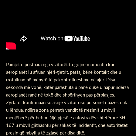
Pamjet e postuara nga vizitorët tregojnë momentin kur
aeroplanët iu afruan njëri-tjetrit, pastaj bënë kontakt dhe u
rrotulluan në mënyrë të pakontrollueshme në ajër. Disa
sekonda më vonë, katër parashuta u panë duke u hapur ndërsa
aeroplanët ranë në tokë dhe shpërthyen pas përplasjes.
Zyrtarët konfirmuan se asnjë vizitor ose personel i bazës nuk
u lëndua, ndërsa zona përreth vendit të rrëzimit u mbyll
menjëherë për hetim. Një pjesë e autostradës shtetërore SH-
167 u mbyll gjithashtu për shkak të incidentit, dhe autoritetet
presin që mbyllja të zgjasë për disa ditë.