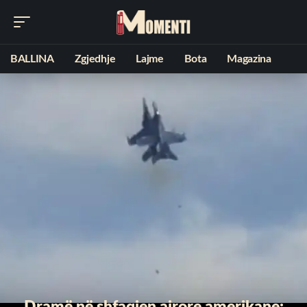
BALLINA
Zgjedhje
Lajme
Bota
Magazina
Dramë në shfaqjen ajrore amerikane: