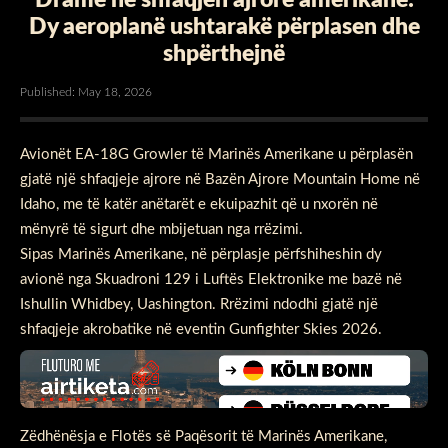
Dy aeroplanë ushtarakë përplasen dhe
shpërthejnë
Published: May 18, 2026
Avionët EA-18G Growler të Marinës Amerikane u përplasën
gjatë një shfaqjeje ajrore në Bazën Ajrore Mountain Home në
Idaho, me të katër anëtarët e ekuipazhit që u nxorën në
mënyrë të sigurt dhe mbijetuan nga rrëzimi.
Sipas Marinës Amerikane, në përplasje përfshiheshin dy
avionë nga Skuadroni 129 i Luftës Elektronike me bazë në
Ishullin Whidbey, Uashington. Rrëzimi ndodhi gjatë një
shfaqjeje akrobatike në eventin Gunfighter Skies 2026.
Zëdhënësja e Flotës së Paqësorit të Marinës Amerikane,