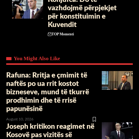
vazhdojmë përpjekjet
për konstituimin e
Kuvendit
TOP Momenti
You Might Also Like
Rafuna: Rritja e çmimit të
naftës po ua rrit kostot
bizneseve, mund të tkurrë
prodhimin dhe të rrisë
papunësinë
August 10, 2026
Joseph kritikon reagimet në
Kosovë pas vizitës së