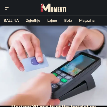
BALLINA
Zgjedhje
Lajme
Bota
Magazina
Deri më 30 maj të gjitha hotelet në