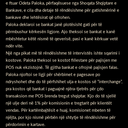
e ftuar Odeta Paloka, përfaqësuese nga Shoqata Shqiptare e
Bankave, e cila dha detaje të rëndësishme për gatishmërinë e
bankave dhe lehtësirat që ofrohen.
Paloka deklaroi se bankat janë plotësisht gati për të
përmbushur kërkesën ligjore. Ajo theksoi se bankat e kanë
mbështetur këtë nismë të qeverisë, pasi e kanë kërkuar vetë
ndër vite.
Një nga pikat më të rëndësishme të intervistës ishte sqarimi i
kostove. Paloka theksoi se kostot fillestare për pajisjen me
POS nuk ekzistojnë. Të gjitha bankat e ofrojnë pajisjen falas.
Paloka njoftoi se ligji për shërbimet e pagesave po
ndryshohet dhe do të përfshihet ulja e kostos së “interchange”,
pra kostos që bankat i paguajnë njëra-tjetrës për çdo
transaksion me POS brenda tregut shqiptar. Kjo do të sjellë
një ulje deri në 1% për komisionin e tregtarit për klientët
vendas. Për kartëmbajtësit e huaj, komisionet mbeten të
njëjta, por kjo nismë përbën një shtytje të rëndësishme për
përdorimin e kartave.