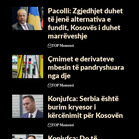
Pacolli: Zgjedhjet duhet
të jenë alternativa e
fundit, Kosovës i duhet
marrëveshje
TOP Momenti
Çmimet e derivateve
mbesin të pandryshuara
nga dje
TOP Momenti
​Konjufca: Serbia është
burim kryesor i
kërcënimit për Kosovën
TOP Momenti
Konjufca: Do të