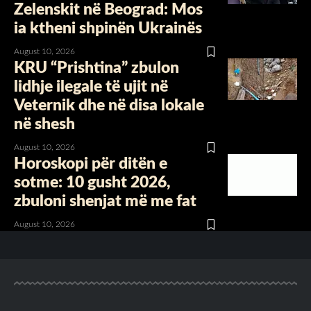
Zelenskit në Beograd: Mos
ia ktheni shpinën Ukrainës
August 10, 2026
KRU “Prishtina” zbulon
lidhje ilegale të ujit në
Veternik dhe në disa lokale
në shesh
August 10, 2026
Horoskopi për ditën e
sotme: 10 gusht 2026,
zbuloni shenjat më me fat
August 10, 2026