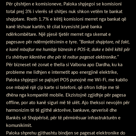
Për çështjen e komisioneve, Paloka shpjegoi se komisioni
total prej 3% i vlerës së shitjes nuk shkon vetëm te bankat
shqiptare. Rreth 1.7% e këtij komisioni merret nga bankat që
kanë lëshuar kartën, të cilat kryesisht janë banka
ndërkombëtare. Një pjesë tjetër merret nga skemat e
pagesave për ndërmjetësimin e tyre. “
Bankat shqiptare, në fakt,
e kanë mbajtur me humbje biznesin e POS-it, duke e bërë këtë për
t’u shërbyer klientëve dhe për të nxitur pagesat elektronike.
”
Për bizneset në zonat e thella si Valbona apo Dardha, ku ka
probleme me lidhjen e internetit apo energjinë elektrike,
Paloka shpjegoi se pajisjet POS punojnë me Wi-Fi, me kabllo
ose mbajnë një çip karte si telefoni, që ofron lidhje me të
dhëna nga kompanitë mobile. Ekzistojnë zgjidhje për pagesa
offline, por ato kanë siguri më të ulët. Ajo theksoi nevojën për
harmonizim të të gjithë aktorëve, bankave, qeverisë dhe
Bankës së Shqipërisë, për të përmirësuar infrastrukturën e
komunikimit.
Paloka shprehu gjithashtu bindjen se pagesat elektronike do