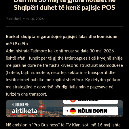
Shqipëri duhet të kenë pajisje POS
Published: May 16, 2026
Bankat shqiptare garantojnë pajisjet falas dhe komisione
më të ulëta
Administrata Tatimore ka konfirmuar se data 30 maj 2026
është afati i fundit për të gjithë tatimpaguesit që kryejnë shitje
me para në dorë në tre fusha kryesore: strukturat akomoduese
(hotele, bujtina, motele, resorte), sektorin e transportit dhe
institucionet publike me kapital shtetëror. Ky detyrim përkon
me strategjinë e qeverisë për digjitalizimin e pagesave në
turizëm dhe transport.
Në emisionin “Pro Business” të TV Klan, sot, më 16 maj ishte