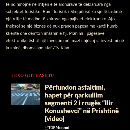
të ndihmojnë në rritjen e të ardhurave të deklaruara nga
subjektet turistike. Bumi turistik i Shqipërisë ka sjellë tashmë
një rritje të madhe të xhirove nga pajisjet elektronike. Ajo
theksoi se një biznes që nuk pranon pagesa me kartë humb
klientë dhe dëmton imazhin e tij. Pranimi i pagesave
elektronike është një investim në imazh, njësoj si investimi në
kuzhinë, dhoma apo staf./Tv Klan
LEXO GJITHASHTU
Përfundon asfaltimi,
hapet për qarkullim
segmenti 2 i rrugës “Ilir
Konushevci” në Prishtinë
[video]
TOP Momenti