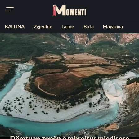
BALLINA
Zgjedhje
Lajme
Bota
Magazina
Dëmtuan zonën e mbrojtur mjedisore