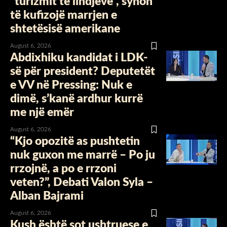
“turizmit të lindjeve”, synon
të kufizojë marrjen e
shtetësisë amerikane
August 6, 2026
Abdixhiku kandidat i LDK-
së për president? Deputetët
e VV në Pressing: Nuk e
dimë, s’kanë ardhur kurrë
me një emër
August 6, 2026
“Kjo opozitë as pushtetin
nuk guxon me marrë – Po ju
rrzojnë, a po e rrzoni
veten?”, Debati Valon Syla –
Alban Bajrami
August 6, 2026
Kush është sot ushtruese e