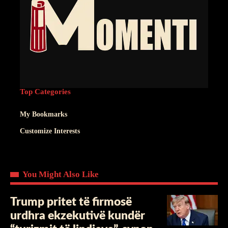
Top Categories
My Bookmarks
Customize Interests
You Might Also Like
Trump pritet të firmosë
urdhra ekzekutivë kundër