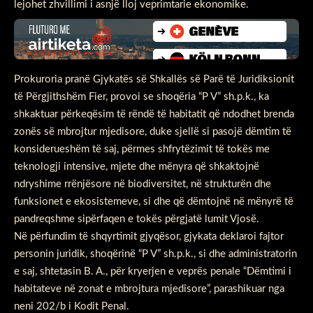
lejohet zhvillimi i asnjë lloj veprimtarie ekonomike.
Prokuroria pranë Gjykatës së Shkallës së Parë të Juridiksionit
të Përgjithshëm Fier, provoi se shoqëria “P V” sh.p.k., ka
shkaktuar përkeqësim të rëndë të habitatit që ndodhet brenda
zonës së mbrojtur mjedisore, duke sjellë si pasojë dëmtim të
konsiderueshëm të saj, përmes shfrytëzimit të tokës me
teknologji intensive, mjete dhe mënyra që shkaktojnë
ndryshime rrënjësore në biodiversitet, në strukturën dhe
funksionet e ekosistemeve, si dhe që dëmtojnë në mënyrë të
pandreqshme sipërfaqen e tokës përgjatë lumit Vjosë.
Në përfundim të shqyrtimit gjyqësor, gjykata deklaroi fajtor
personin juridik, shoqërinë “P V” sh.p.k., si dhe administratorin
e saj, shtetasin B. A., për kryerjen e veprës penale “Dëmtimi i
habitateve në zonat e mbrojtura mjedisore”, parashikuar nga
neni 202/b i Kodit Penal.