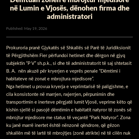
në Lumin e Vjosës, dënohen firma dhe
administratori
Published: May 19, 2026
Prokuroria pranë Gjykatës së Shkallës së Parë të Juridiksionit
të Përgjithshëm Fier përfundoi hetimet dhe dërgon në gjyq
subjektin “P V” sh.p.k., si dhe të administratorit të saj shtetasit
B. A. nën akuzë për kryerjen e veprës penale “Dëmtimi i
habitateve në zonat e mbrojtura mjedisore”.
Nga hetimet u provua kryerja e veprimtarisë të paligjshme, e
cila konsistonte në marrjen, nxjerrjen, përpunimin dhe
transportimin e inerteve përgjatë lumit Vjosë, veprime këto që
kishin sjellë si pasojë dëmtimin e habitatit natyror të zonës së
mbrojtur mjedisore me status të veçantë “Park Natyror”. Zona
ku janë marrë inertet është nënzonë qëndrore, që gëzon
shkallën më të lartë të mbrojtjes (zonë atrikte) në të cilën nuk