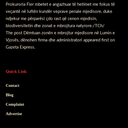
Prokuroria Fier mbetet e angazhuar të hetimet me fokus të
veçantë në luftën kundër veprave penale mjedisore, duke
ndjekur me përparësi çdo rast që cenon mjedisin,
biodiversitetin dhe zonat e mbrojtura natyrore./TCh/
The post
Dëmtuan zonën e mbrojtur mjedisore në Lumin e
Vjosës, dënohen firma dhe administratori
appeared first on
Gazeta Express
.
Quick Link
Contact
Blog
Complaint
Advertise