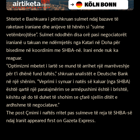
Shtetet e Bashkuara i përshkruan sulmet ndaj bazave të
raketave iraniane dhe anijeve të hënën si “sulme
vetëmbrojtëse”. Sulmet ndodhën disa orë pasi negociatorët
iranianë u takuan me ndërmjetës nga Katari në Doha për
bisedime në koordinim me SHBA-në. Irani ende nuk ka
reaguar.
“Optimizmi mbetet i lartë se mund të arrihet një marrëveshje
për t’i dhënë fund luftës,” shkruan analistët e Deutsche Bank
në një shënim. “Veprimi i synuar i natës së kaluar (nga SHBA)
është qartë një paralajmërim se armëpushimi është i brishtë,
kështu që do të duhet të shohim se çfarë sjellin ditët e
ardhshme të negociatave.”
The post
Çmimi i naftës rritet pas sulmeve të reja të SHBA-së
ndaj Iranit
appeared first on
Gazeta Express
.