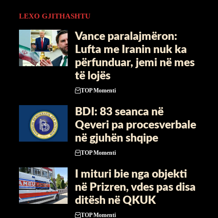
LEXO GJITHASHTU
Vance paralajmëron:
Lufta me Iranin nuk ka
përfunduar, jemi në mes
të lojës
TOP Momenti
BDI: 83 seanca në
Qeveri pa procesverbale
në gjuhën shqipe
TOP Momenti
I mituri bie nga objekti
në Prizren, vdes pas disa
ditësh në QKUK
TOP Momenti