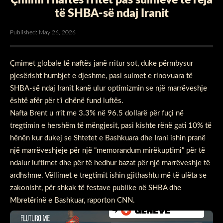
të SHBA-së ndaj Iranit
Published: May 26, 2026
Çmimet globale të naftës janë rritur sot, duke përmbysur
pjesërisht humbjet e djeshme, pasi sulmet e rinovuara të
SHBA-së ndaj Iranit kanë ulur optimizmin se një marrëveshje
është afër për t’i dhënë fund luftës.
Nafta Brent u rrit me 3.3% në 96.5 dollarë për fuçi në
tregtimin e hershëm të mëngjesit, pasi kishte rënë gati 10% të
hënën kur dukej se Shtetet e Bashkuara dhe Irani ishin pranë
një marrëveshjeje për një “memorandum mirëkuptimi” për të
ndalur luftimet dhe për të hedhur bazat për një marrëveshje të
ardhshme. Vëllimet e tregtimit ishin gjithashtu më të ulëta se
zakonisht, për shkak të festave publike në SHBA dhe
Mbretërinë e Bashkuar, raporton CNN.