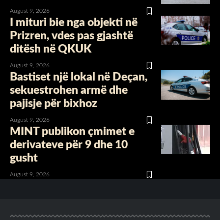
August 9, 2026
I mituri bie nga objekti në
Prizren, vdes pas gjashtë
ditësh në QKUK
August 9, 2026
Bastiset një lokal në Deçan,
sekuestrohen armë dhe
pajisje për bixhoz
August 9, 2026
MINT publikon çmimet e
derivateve për 9 dhe 10
gusht
August 9, 2026