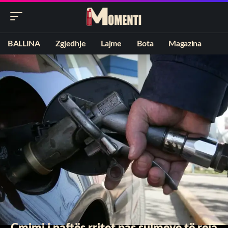
BALLINA
Zgjedhje
Lajme
Bota
Magazina
Çmimi i naftës rritet pas sulmeve të reja