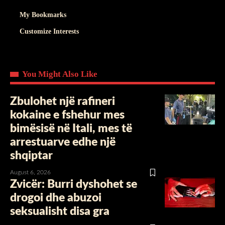
My Bookmarks
Customize Interests
You Might Also Like
Zbulohet një rafineri
kokaine e fshehur mes
bimësisë në Itali, mes të
arrestuarve edhe një
shqiptar
August 6, 2026
Zvicër: Burri dyshohet se
drogoi dhe abuzoi
seksualisht disa gra