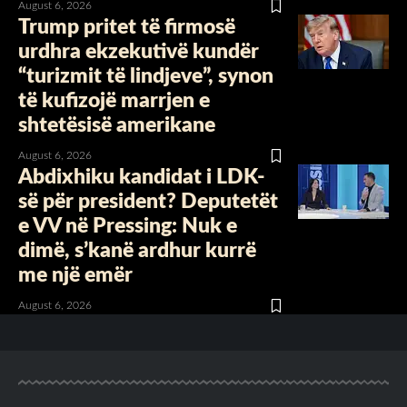
August 6, 2026
Trump pritet të firmosë
urdhra ekzekutivë kundër
“turizmit të lindjeve”, synon
të kufizojë marrjen e
shtetësisë amerikane
August 6, 2026
Abdixhiku kandidat i LDK-
së për president? Deputetët
e VV në Pressing: Nuk e
dimë, s’kanë ardhur kurrë
me një emër
August 6, 2026