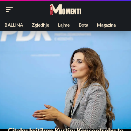
BALLINA
Zgjedhje
Lajme
Bota
Magazina
Çitaku kritikon Kurtin: Koncentrohu te