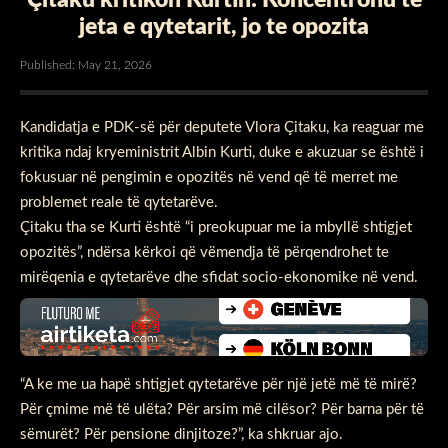
jeta e qytetarit, jo te opozita
Published: May 21, 2026
Kandidatja e PDK-së për deputete Vlora Çitaku, ka reaguar me
kritika ndaj kryeministrit Albin Kurti, duke e akuzuar se është i
fokusuar në pengimin e opozitës në vend që të merret me
problemet reale të qytetarëve.
Çitaku tha se Kurti është “i preokupuar me ia mbyllë shtigjet
opozitës”, ndërsa kërkoi që vëmendja të përqendrohet te
mirëqenia e qytetarëve dhe sfidat socio-ekonomike në vend.
“A ke me ua hapë shtigjet qytetarëve për një jetë më të mirë?
Për çmime më të ulëta? Për arsim më cilësor? Për barna për të
sëmurët? Për pensione dinjitoze?”, ka shkruar ajo.