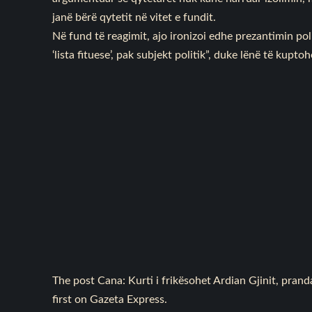
janë bërë qytetit në vitet e fundit.
Në fund të reagimit, ajo ironizoi edhe prezantimin po
‘lista fituese’, pak subjekt politik”, duke lënë të kupt
The post
Cana: Kurti i frikësohet Ardian Gjinit, pran
first on
Gazeta Express
.