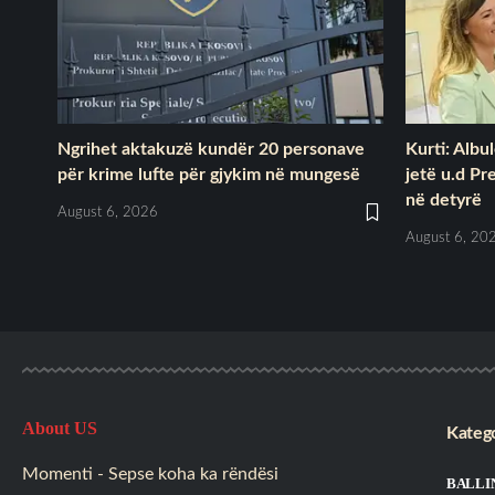
Ngrihet aktakuzë kundër 20 personave
Kurti: Albu
për krime lufte për gjykim në mungesë
jetë u.d Pr
në detyrë
August 6, 2026
August 6, 20
About US
Katego
Momenti - Sepse koha ka rëndësi
BALLI