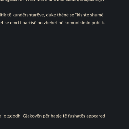
litik të kundërshtarëve, duke thënë se “kishte shumë
ohet se emri i partisë po zbehet në komunikimin publik.
daj e zgjodhi Gjakovën për hapje të fushatës
appeared