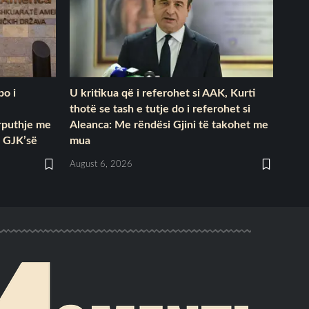
po i
U kritikua që i referohet si AAK, Kurti
thotë se tash e tutje do i referohet si
ërputhje me
Aleanca: Me rëndësi Gjini të takohet me
 GJK’së
mua
August 6, 2026