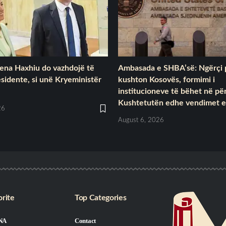
lena Haxhiu do vazhdojë të
Ambasada e SHBA’së: Ngërçi 
esidente, si unë Kryeministër
kushton Kosovës, formimi i
institucioneve të bëhet në p
Kushtetutën edhe vendimet e
26
August 6, 2026
rite
Top Categories
NA
Contact