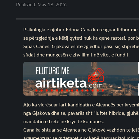
Published: May 18, 2026
Psikologia e njohur Edona Cana ka reaguar lidhur me 
se përzgjedhja e këtij qyteti nuk ka qenë rastësi, por b
Sipas Canës, Gjakova është zgjedhur pasi, siç shprehe
sfidat dhe mungesën e zhvillimit në vitet e fundit.
Ajo ka vlerësuar lart kandidatin e Aleancës për kryemi
nga Gjakova dhe se, pavarësisht “luftës hibride, gjuhës 
mandatin e tretë në krye të komunës.
Cana ka shtuar se Aleanca në Gjakovë vazhdon të jet
argumentuar se qytetarët nuk kanë harruar izolimin, m