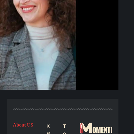
About US
K
T
at
o