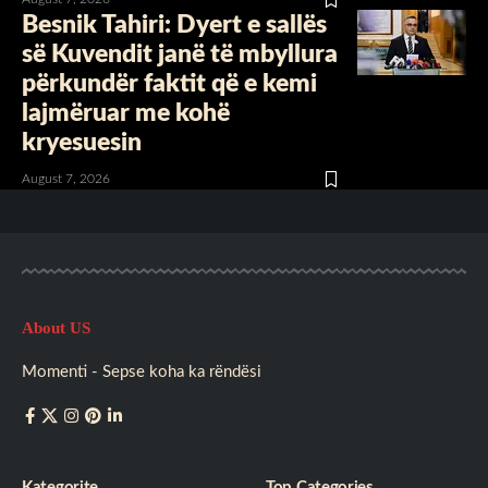
Besnik Tahiri: Dyert e sallës
së Kuvendit janë të mbyllura
përkundër faktit që e kemi
lajmëruar me kohë
kryesuesin
August 7, 2026
About US
Momenti - Sepse koha ka rëndësi
Kategorite
Top Categories