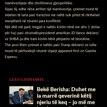
marrëveshjeje dhe zhvillimeve gjeopolitike.
Sipas tij, edhe nëse arrihet një marrëveshje, çmimet mund të
mbeten të larta pasi furnizimi me naftë nuk pritet të rikthehet
menjëherë në nivelet para konfliktit.
Një ditë më parë, tregjet e naftës kishin rënë me afro 1 dollar
për fuçi pasi zëvendëspresidenti amerikan JD Vance deklaroi
se SHBA-ja dhe Irani kishin bërë përparim në bisedime.
The post
Bien çmimet e naftës pasi Trump deklaroi se lufta
mund të përfundojë shumë shpejt
appeared first on
Gazeta
Express
.
LEXO GJITHASHTU
Bekë Berisha: Duhet me
ia marrë qeverinë këtij
njeriu të keq – jo më me