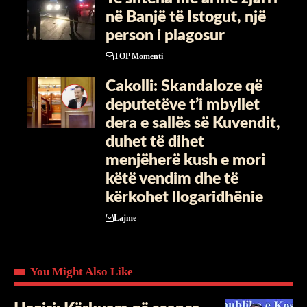
në Banjë të Istogut, një
person i plagosur
TOP Momenti
Cakolli: Skandaloze që
deputetëve t’i mbyllet
dera e sallës së Kuvendit,
duhet të dihet
menjëherë kush e mori
këtë vendim dhe të
kërkohet llogaridhënie
Lajme
You Might Also Like