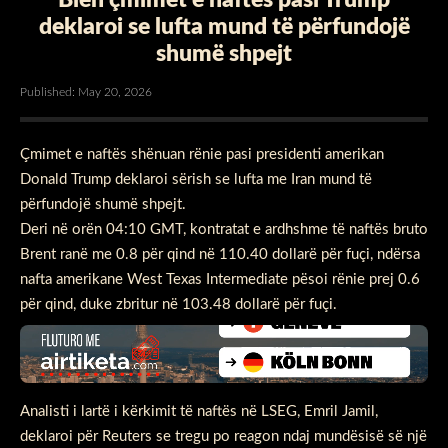
deklaroi se lufta mund të përfundojë
shumë shpejt
Published: May 20, 2026
Çmimet e naftës shënuan rënie pasi presidenti amerikan
Donald Trump deklaroi sërish se lufta me Iran mund të
përfundojë shumë shpejt.
Deri në orën 04:10 GMT, kontratat e ardhshme të naftës bruto
Brent ranë me 0.8 për qind në 110.40 dollarë për fuçi, ndërsa
nafta amerikane West Texas Intermediate pësoi rënie prej 0.6
për qind, duke zbritur në 103.48 dollarë për fuçi.
Analisti i lartë i kërkimit të naftës në LSEG, Emril Jamil,
deklaroi për Reuters se tregu po reagon ndaj mundësisë së një