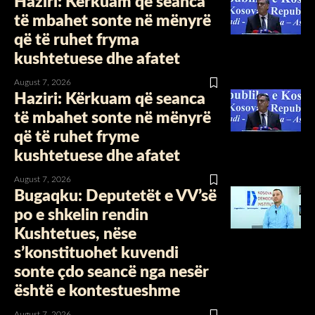
Haziri: Kërkuam që seanca
të mbahet sonte në mënyrë
që të ruhet fryma
kushtetuese dhe afatet
August 7, 2026
Haziri: Kërkuam që seanca
të mbahet sonte në mënyrë
që të ruhet fryme
kushtetuese dhe afatet
August 7, 2026
Bugaqku: Deputetët e VV’së
po e shkelin rendin
Kushtetues, nëse
s’konstituohet kuvendi
sonte çdo seancë nga nesër
është e kontestueshme
August 7, 2026