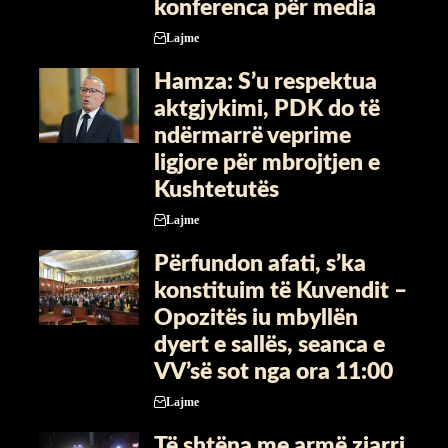
konferenca për media
Lajme
Hamza: S’u respektua
aktgjykimi, PDK do të
ndërmarrë veprime
ligjore për mbrojtjen e
Kushtetutës
Lajme
Përfundon afati, s’ka
konstituim të Kuvendit –
Opozitës iu mbyllën
dyert e sallës, seanca e
VV’së sot nga ora 11:00
Lajme
Të shtëna me armë zjarri