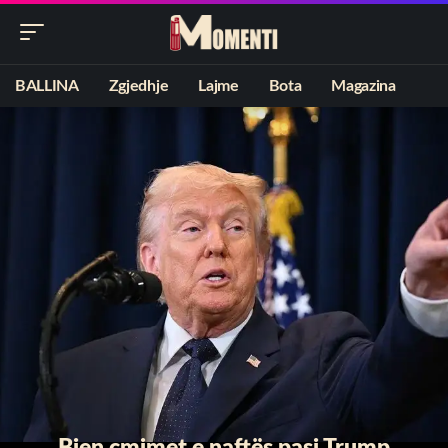
BALLINA
Zgjedhje
Lajme
Bota
Magazina
Bien çmimet e naftës pasi Trump