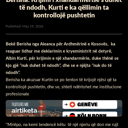
të ndodh, Kurti e ka qëllimin ta
kontrollojë pushtetin
Published: May 19, 2026
Bekë Berisha nga Aleanca për Ardhmërinë e Kosovës, ka
reaguar lidhur me deklarimin e kryeministrit në detyrë,
Albin Kurti, për krijimin e një xhandarmërie, duke thënë se
kjo gjë ‘’nuk duhet të ndodh’’, dhe se e njëjta ‘’nuk do të
ndodh’’.
Berisha ka akuzuar Kurtin se po tenton të krijojë njësi që ta
kontrollojë pushtetin, dhe se, shteti ndërtohet me institucione
profesionale
‘‘Mirëpo, na kemi tendencë këtu të një njeriu që don me rujt