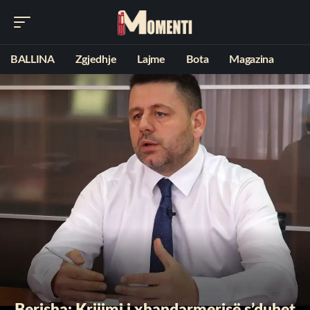
BALLINA
Zgjedhje
Lajme
Bota
Magazina
Berisha: Krijimi i xhandarmerisë s’duhet