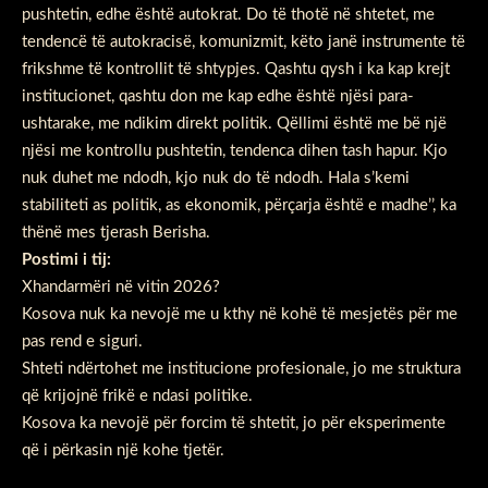
pushtetin, edhe është autokrat. Do të thotë në shtetet, me
tendencë të autokracisë, komunizmit, këto janë instrumente të
frikshme të kontrollit të shtypjes. Qashtu qysh i ka kap krejt
institucionet, qashtu don me kap edhe është njësi para-
ushtarake, me ndikim direkt politik. Qëllimi është me bë një
njësi me kontrollu pushtetin, tendenca dihen tash hapur. Kjo
nuk duhet me ndodh, kjo nuk do të ndodh. Hala s’kemi
stabiliteti as politik, as ekonomik, përçarja është e madhe’’, ka
thënë mes tjerash Berisha.
Postimi i tij:
Xhandarmëri në vitin 2026?
Kosova nuk ka nevojë me u kthy në kohë të mesjetës për me
pas rend e siguri.
Shteti ndërtohet me institucione profesionale, jo me struktura
që krijojnë frikë e ndasi politike.
Kosova ka nevojë për forcim të shtetit, jo për eksperimente
që i përkasin një kohe tjetër.