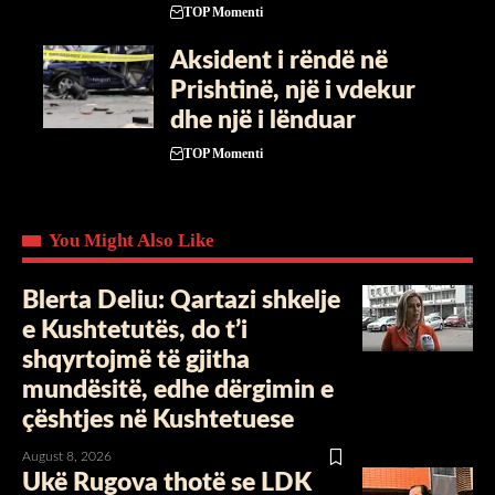
TOP Momenti
Aksident i rëndë në
Prishtinë, një i vdekur
dhe një i lënduar
TOP Momenti
You Might Also Like
Blerta Deliu: Qartazi shkelje
e Kushtetutës, do t’i
shqyrtojmë të gjitha
mundësitë, edhe dërgimin e
çështjes në Kushtetuese
August 8, 2026
Ukë Rugova thotë se LDK