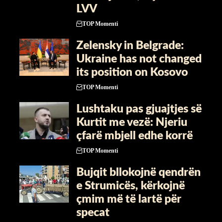
LVV
TOP Momenti
Zelensky in Belgrade:
Ukraine has not changed
its position on Kosovo
TOP Momenti
​Lushtaku pas gjuajtjes së
Kurtit me vezë: Njeriu
çfarë mbjell edhe korrë
TOP Momenti
Bujqit bllokojnë qendrën
e Strumicës, kërkojnë
çmim më të lartë për
specat