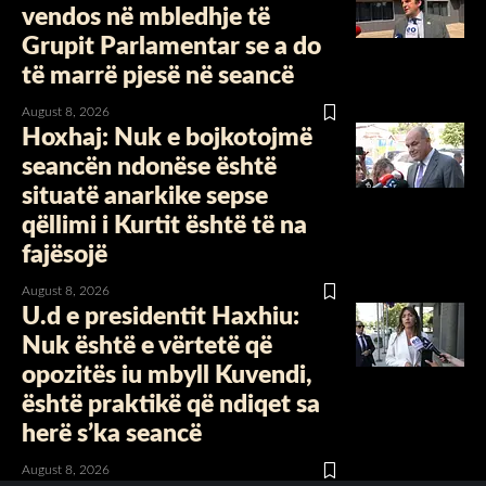
vendos në mbledhje të
Grupit Parlamentar se a do
të marrë pjesë në seancë
August 8, 2026
Hoxhaj: Nuk e bojkotojmë
seancën ndonëse është
situatë anarkike sepse
qëllimi i Kurtit është të na
fajësojë
August 8, 2026
U.d e presidentit Haxhiu:
Nuk është e vërtetë që
opozitës iu mbyll Kuvendi,
është praktikë që ndiqet sa
herë s’ka seancë
August 8, 2026