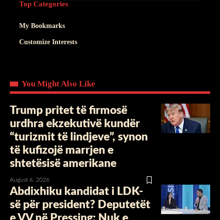
Top Categories
My Bookmarks
Customize Interests
You Might Also Like
Trump pritet të firmosë
urdhra ekzekutivë kundër
“turizmit të lindjeve”, synon
të kufizojë marrjen e
shtetësisë amerikane
August 6, 2026
Abdixhiku kandidat i LDK-
së për president? Deputetët
e VV në Pressing: Nuk e