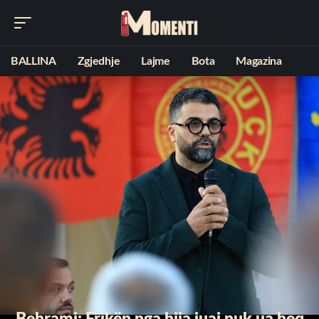
BALLINA
Zgjedhje
Lajme
Bota
Magazina
Behrami: Frikën nga hija juaj nuk ua heq