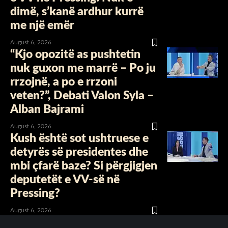
dimë, s’kanë ardhur kurrë
me një emër
August 6, 2026
“Kjo opozitë as pushtetin
nuk guxon me marrë – Po ju
rrzojnë, a po e rrzoni
veten?”, Debati Valon Syla –
Alban Bajrami
August 6, 2026
Kush është sot ushtruese e
detyrës së presidentes dhe
mbi çfarë baze? Si përgjigjen
deputetët e VV-së në
Pressing?
August 6, 2026