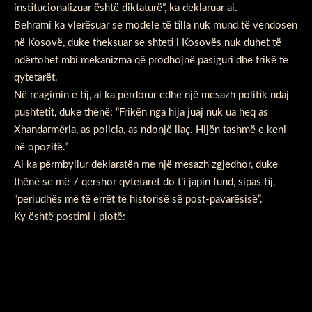
institucionalizuar është diktaturë”, ka deklaruar ai.
Behrami ka vlerësuar se modele të tilla nuk mund të vendosen
në Kosovë, duke theksuar se shteti i Kosovës nuk duhet të
ndërtohet mbi mekanizma që prodhojnë pasiguri dhe frikë te
qytetarët.
Në reagimin e tij, ai ka përdorur edhe një mesazh politik ndaj
pushtetit, duke thënë: “Frikën nga hija juaj nuk ua heq as
Xhandarmëria, as policia, as ndonjë ilaç. Hijën tashmë e keni
në opozitë.”
Ai ka përmbyllur deklaratën me një mesazh zgjedhor, duke
thënë se më 7 qershor qytetarët do t’i japin fund, sipas tij,
“periudhës më të errët të historisë së post-pavarësisë”.
Ky është postimi i plotë: