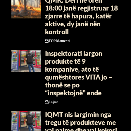
QMK: Deri në orën
18:00 janë regjistruar 18
zjarre të hapura, katër
aktive, dy janë nën
kontroll
TOP Momenti
Inspektorati largon
produkte të 9
kompanive, ato të
qumështores VITA jo –
thonë se po
“inspektojnë” ende
Lajme
IQMT nis largimin nga
tregu të produkteve me
vaj palme dhe vaj kokosi