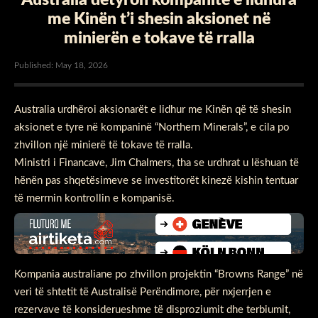
me Kinën t’i shesin aksionet në
minierën e tokave të rralla
Published: May 18, 2026
Australia urdhëroi aksionarët e lidhur me Kinën që të shesin
aksionet e tyre në kompaninë “Northern Minerals”, e cila po
zhvillon një minierë të tokave të rralla.
Ministri i Financave, Jim Chalmers, tha se urdhrat u lëshuan të
hënën pas shqetësimeve se investitorët kinezë kishin tentuar
të merrnin kontrollin e kompanisë.
Kompania australiane po zhvillon projektin “Browns Range” në
veri të shtetit të Australisë Perëndimore, për nxjerrjen e
rezervave të konsiderueshme të disproziumit dhe terbiumit,