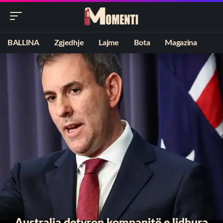
BALLINA
Zgjedhje
Lajme
Bota
Magazina
Australia detyron kompanitë e lidhura