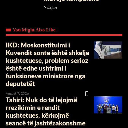
Lajme
You Might Also Like
IKD: Moskonstituimi i
Kuvendit sonte është shkelje
kushtetuese, problem serioz
është edhe ushtrimi i
funksioneve ministrore nga
deputetët
August 7, 2026
Tahiri: Nuk do të lejojmë
rrezikimin e rendit
kushtetues, kërkojmë
seancë të jashtëzakonshme