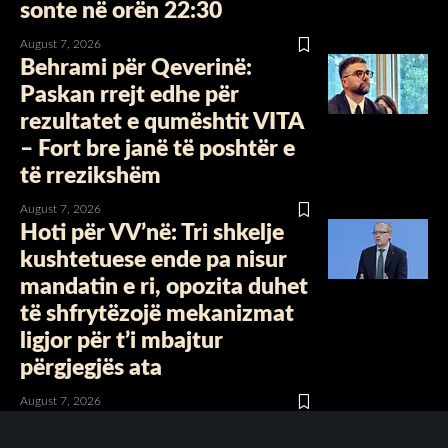
sonte në orën 22:30
August 7, 2026
Behrami për Qeverinë:
Paskan rrejt edhe për
rezultatet e qumështit VITA
– Fort bre janë të poshtër e
të rrezikshëm
August 7, 2026
Hoti për VV’në: Tri shkelje
kushtetuese ende pa nisur
mandatin e ri, opozita duhet
të shfrytëzojë mekanizmat
ligjor për t’i mbajtur
përgjegjës ata
August 7, 2026