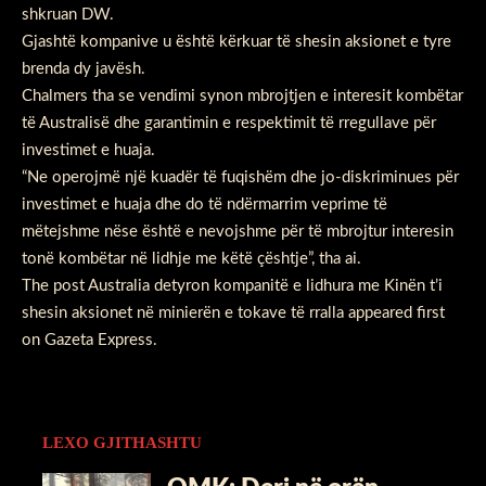
shkruan DW.
Gjashtë kompanive u është kërkuar të shesin aksionet e tyre
brenda dy javësh.
Chalmers tha se vendimi synon mbrojtjen e interesit kombëtar
të Australisë dhe garantimin e respektimit të rregullave për
investimet e huaja.
“Ne operojmë një kuadër të fuqishëm dhe jo-diskriminues për
investimet e huaja dhe do të ndërmarrim veprime të
mëtejshme nëse është e nevojshme për të mbrojtur interesin
tonë kombëtar në lidhje me këtë çështje”, tha ai.
The post
Australia detyron kompanitë e lidhura me Kinën t’i
shesin aksionet në minierën e tokave të rralla
appeared first
on
Gazeta Express
.
LEXO GJITHASHTU