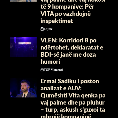
të 9 kompanive: Për
VITA po vazhdojnë
inspektimet
Lajme
VLEN: Korridori 8 po
ndërtohet, deklaratat e
BDI-së janë me doza ​
humori
TOP Momenti
Ermal Sadiku i poston
analizat e AUV:
Qumështi Vita qenka pa
vaj palme dhe pa pluhur
– turp, askush s’guxoi ta
mbrojë kompaninë