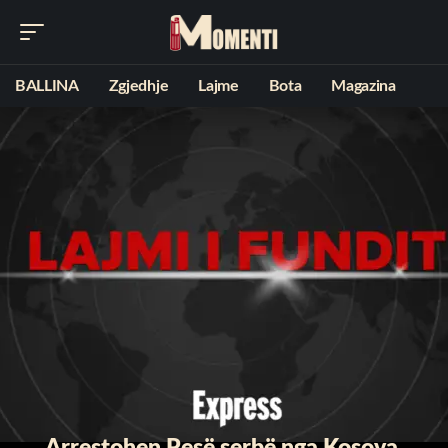
BALLINA
Zgjedhje
Lajme
Bota
Magazina
Arrestohen Pesë serbë nga Kosova,