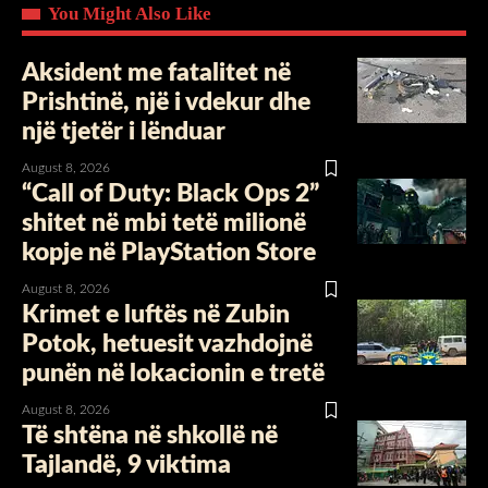
You Might Also Like
Aksident me fatalitet në
Prishtinë, një i vdekur dhe
një tjetër i lënduar
August 8, 2026
“Call of Duty: Black Ops 2”
shitet në mbi tetë milionë
kopje në PlayStation Store
August 8, 2026
Krimet e luftës në Zubin
Potok, hetuesit vazhdojnë
punën në lokacionin e tretë
August 8, 2026
Të shtëna në shkollë në
Tajlandë, 9 viktima