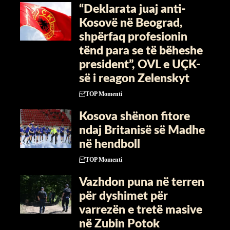
“Deklarata juaj anti-
Kosovë në Beograd,
shpërfaq profesionin
tënd para se të bëheshe
president”, OVL e UÇK-
së i reagon Zelenskyt
TOP Momenti
Kosova shënon fitore
ndaj Britanisë së Madhe
në hendboll
TOP Momenti
Vazhdon puna në terren
për dyshimet për
varrezën e tretë masive
në Zubin Potok