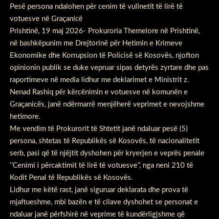
Pesë persona ndalohen për cenim të vullnetit të lirë të
votuesve në Graçanicë
Prishtinë, 19 maj 2026- Prokuroria Themelore në Prishtinë,
në bashkëpunim me Drejtorinë për Hetimin e Krimeve
Ekonomike dhe Korrupsion të Policisë së Kosovës, njofton
opinionin publik se duke vepruar sipas detyrës zyrtare dhe pas
raportimeve në media lidhur me deklarimet e Ministrit z.
Nenad Rashiq për kërcënimin e votuesve në komunën e
Graçanicës, janë ndërmarrë menjëherë veprimet e nevojshme
hetimore.
Me vendim të Prokurorit të Shtetit janë ndaluar pesë (5)
persona, shtetas të Republikës së Kosovës, të nacionalitetit
serb, pasi që të njëjtit dyshohen për kryerjen e veprës penale
‘’Cenimi i përcaktimit të lirë të votuesve’’, nga neni 210 të
Kodit Penal të Republikës së Kosovës.
Lidhur me këtë rast, janë siguruar deklarata dhe prova të
mjaftueshme, mbi bazën e të cilave dyshohet se personat e
ndaluar janë përfshirë në veprime të kundërligjshme që