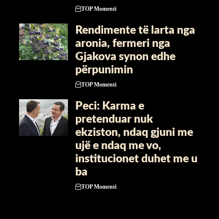
TOP Momenti
Rendimente të larta nga
aronia, fermeri nga
Gjakova synon edhe
përpunimin
TOP Momenti
Peci: Karma e
pretenduar nuk
ekziston, ndaq gjuni me
ujë e ndaq me vo,
institucionet duhet me u
ba
TOP Momenti