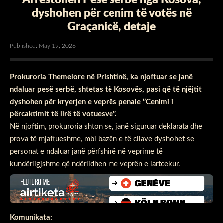
dyshohen për cenim të votës në
Graçanicë, detaje
Published: May 19, 2026
Prokuroria Themelore në Prishtinë, ka njoftuar se janë
ndaluar pesë serbë, shtetas të Kosovës, pasi që të njëjtit
dyshohen për kryerjen e veprës penale ‘’Cenimi i
përcaktimit të lirë të votuesve’’.
Në njoftim, prokuroria shton se, janë siguruar deklarata dhe
prova të mjaftueshme, mbi bazën e të cilave dyshohet se
personat e ndaluar janë përfshirë në veprime të
kundërligjshme që ndërlidhen me veprën e lartcekur.
Komunikata: