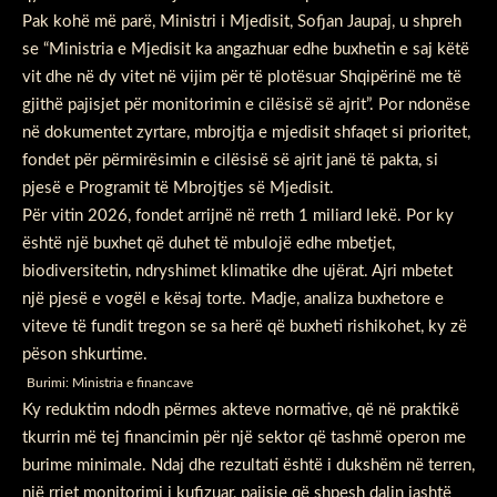
Pak kohë më parë, Ministri i Mjedisit, Sofjan Jaupaj, u shpreh
se “Ministria e Mjedisit ka angazhuar edhe buxhetin e saj këtë
vit dhe në dy vitet në vijim për të plotësuar Shqipërinë me të
gjithë pajisjet për monitorimin e cilësisë së ajrit”. Por ndonëse
në dokumentet zyrtare, mbrojtja e mjedisit shfaqet si prioritet,
fondet për përmirësimin e cilësisë së ajrit janë të pakta, si
pjesë e Programit të Mbrojtjes së Mjedisit.
Për vitin 2026, fondet arrijnë në rreth 1 miliard lekë. Por ky
është një buxhet që duhet të mbulojë edhe mbetjet,
biodiversitetin, ndryshimet klimatike dhe ujërat. Ajri mbetet
një pjesë e vogël e kësaj torte. Madje, analiza buxhetore e
viteve të fundit tregon se sa herë që buxheti rishikohet, ky zë
pëson shkurtime.
Burimi: Ministria e financave
Ky reduktim ndodh përmes akteve normative, që në praktikë
tkurrin më tej financimin për një sektor që tashmë operon me
burime minimale. Ndaj dhe rezultati është i dukshëm në terren,
një rrjet monitorimi i kufizuar, pajisje që shpesh dalin jashtë