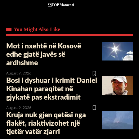
TOP Momenti
You Might Also Like
Mot i nxehtë në Kosovë
edhe gjatë javës së
ardhshme
August 9, 2026
Bosi i dyshuar i krimit Daniel
Kinahan paraqitet në
gjykatë pas ekstradimit
August 9, 2026
Kruja nuk gjen qetësi nga
flakët, riaktivizohet një
tjetër vatër zjarri