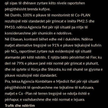
që sipas të dhënave zyrtare këto nivele raportohen
përgjithësisht brenda kufijve.
Në Durrës, 100% e pikave të monitorimit të Co-PLAN
rezultojnë mbi standardet për grimcat e imëta PM2.5 dhe
PM10, ndërsa Agjencia flet për një situatë pa rritje të
konsiderueshme për shumicën e ndotësve.
Në Elbasan, kontrasti bëhet edhe më i dukshëm. Ndërsa
matjet alternative tregojnë se 91% e pikave tejkalojnë kufirin
për NO₂, raportimet zyrtare nuk evidentojnë një situatë
alarmante për këtë ndotës. E njëjta tablo përsëritet në Fier, ku
deri në 79% e pikave janë mbi normë për grimcat e pluhurit,
dhe në qytete si Korça dhe Shkodra, ku më shumë se gjysma e
pikave rezultojnë mbi standardet.
Pra, teksa Agjencia Kombëtare e Mjedisit flet për një situatë
përgjithësisht të qendrueshme me tejkalime të kufizuara,
matjet e Co -Plan në terren tregojnë se ndotja është e
përhapur, e vazhdueshme dhe mbi normat e lejuara.
Trafik dhe ndërtim