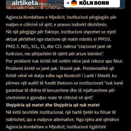
Agjencia Kombëtare e Mjedisit, institucioni përgjegjës për
matjen e cilësisë së ajrit, e pranon indirekt dështimin.
Në një përgjigje për
Faktoje
, institucioni shprehet se rrjeti
aktual përbëhet nga stacione që matin ndotës si PM10,
PM2.5, NO₂, SO₂, O₃ dhe CO, ndërsa “stacionet janë në
funksion, me përjashtim të njërit për arsye teknike”.
Por problemi nuk është më vetëm nëse janë ndezur apo fikur.
Problemi është se janë pak. Shumë pak. Problematikë që
është vënë në dukje edhe nga Kontrolli i Lartë i Shtetit, ku
përmes një auditi të fundit thekson se institucionet “nuk kanë
garantuar të dhëna të besueshme dhe të mjaftueshme për
vlerësimin e gjendjes reale të cilësisë së ajrit”.
Shqipëria që matet dhe Shqipëria që nuk matet
Në këtë boshllëk institucional, një hartë tjetër ka filluar të
ndërtohet, ajo e matjeve alternative. Nga njëra anë qëndron
Agjencia Kombëtare e Mjedisit, institucioni ligjërisht