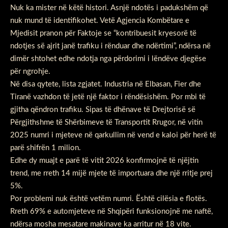
Nuk ka mister në këtë histori. Asnjë ndotës i padukshëm që
nuk mund të identifikohet. Vetë Agjencia Kombëtare e
Mjedisit pranon për Faktoje se “kontribuesit kryesorë të
ndotjes së ajrit janë trafiku i rënduar dhe ndërtimi”, ndërsa në
dimër shtohet edhe ndotja nga përdorimi i lëndëve djegëse
për ngrohje.
Në disa qytete, lista zgjatet. Industria në Elbasan, Fier dhe
Tiranë vazhdon të jetë një faktor i rëndësishëm. Por mbi të
gjitha qëndron trafiku. Sipas të dhënave të Drejtorisë së
Përgjithshme të Shërbimeve të Transportit Rrugor, në vitin
2025 numri i mjeteve në qarkullim në vend e kaloi për herë të
parë shifrën 1 milion.
Edhe dy muajt e parë të vitit 2026 konfirmojnë të njëjtin
trend, me rreth 14 mijë mjete të importuara dhe një rritje prej
5%.
Por problemi nuk është vetëm numri. Është cilësia e flotës.
Rreth 69% e automjeteve në Shqipëri funksionojnë me naftë,
ndërsa mosha mesatare makinave ka arritur në 18 vite.