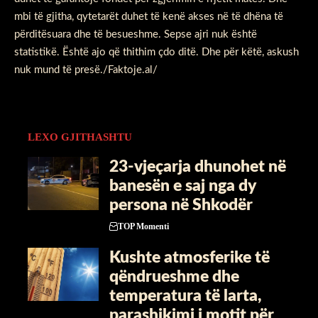
mbi të gjitha, qytetarët duhet të kenë akses në të dhëna të
përditësuara dhe të besueshme. Sepse ajri nuk është
statistikë. Është ajo që thithim çdo ditë. Dhe për këtë, askush
nuk mund të presë./Faktoje.al/
LEXO GJITHASHTU
23-vjeçarja dhunohet në
banesën e saj nga dy
persona në Shkodër
TOP Momenti
Kushte atmosferike të
qëndrueshme dhe
temperatura të larta,
parashikimi i motit për