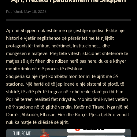
Published: May 18, 2026
Ajri në Shqipëri nuk është më një çështje mjedisi. Është një
histori e vjetër neglizhence që përsëritet me të njëjtët
protagonistë: trafikun, ndërtimet, institucionet… dhe
mungesën e matjeve. Prej tetë vitesh, stacionet shtetërore të
matjes së ajrit fiken dhe ndizen herë pas here, duke e kthyer
monitorimin në një proces të dështuar.
Shqipëria ka një rrjet kombëtar monitorimi të ajrit me 59
stacione. Një hartë që të jep idenë e një sistemi të plotë, të
shtrirë, të aftë për të treguar në kohë reale çfarë po thithim.
Por në terren, realiteti flet ndryshe. Monitorimi kryhet vetëm
në 9 stacione në të gjithë vendin. Katër në Tiranë. Nga një në
Durrës, Shkodër, Elbasan, Fier dhe Korçë. Pjesa tjetër e vendit
nuk ka matje të cilësisë së ajrit.