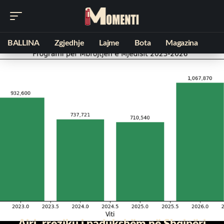
BALLINA
Zgjedhje
Lajme
Bota
Magazina
Ajri, rreziku i padukshëm në Shqipëri