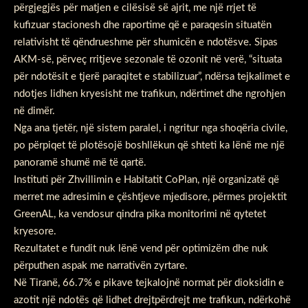
përgjegjës për matjen e cilësisë së ajrit, me një rrjet të
kufizuar stacionesh dhe raportime që e paraqesin situatën
relativisht të qëndrueshme për shumicën e ndotësve. Sipas
AKM-së, përveç rritjeve sezonale të ozonit në verë, “situata
për ndotësit e tjerë paraqitet e stabilizuar”, ndërsa tejkalimet e
ndotjes lidhen kryesisht me trafikun, ndërtimet dhe ngrohjen
në dimër.
Nga ana tjetër, një sistem paralel, i ngritur nga shoqëria civile,
po përpiqet të plotësojë boshllëkun që shteti ka lënë me një
panoramë shumë më të qartë.
Instituti për Zhvillimin e Habitatit CoPlan, një organizatë që
merret me adresimin e çështjeve mjedisore, përmes projektit
GreenAL, ka vendosur qindra pika monitorimi në qytetet
kryesore.
Rezultatet e fundit nuk lënë vend për optimizëm dhe nuk
përputhen aspak me narrativën zyrtare.
Në Tiranë, 66.7% e pikave tejkalojnë normat për dioksidin e
azotit një ndotës që lidhet drejtpërdrejt me trafikun, ndërkohë