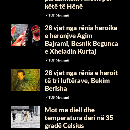
këtë të Hënë
TOP Momenti
​28 vjet nga rënia heroike
e heronjve Agim
Bajrami, Besnik Begunca
e Xheladin Kurtaj
TOP Momenti
​28 vjet nga rënia e heroit
të tri luftërave, Bekim
Berisha
TOP Momenti
Mot me diell dhe
temperatura deri në 35
gradë Celsius