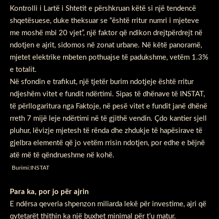
Kontrolli i Lartë i Shtetit e përshkruan këtë si një tendencë
shqetësuese, duke theksuar se “është rritur numri i mjeteve
me moshë mbi 20 vjet”, një faktor që ndikon drejtpërdrejt në
ndotjen e ajrit, sidomos në zonat urbane. Në këtë panoramë,
mjetet elektrike mbeten pothuajse të padukshme, vetëm 1.3%
e totalit.
Në sfondin e trafikut, një tjetër burim ndotjeje është rritur
ndjeshëm vitet e fundit ndërtimi. Sipas të dhënave të INSTAT,
të përllogaritura nga Faktoje, në pesë vitet e fundit janë dhënë
rreth 7 mijë leje ndërtimi në të gjithë vendin. Çdo kantier sjell
pluhur, lëvizje mjetesh të rënda dhe zhdukje të hapësirave të
gjelbra elementë që jo vetëm rrisin ndotjen, por edhe e bëjnë
atë më të qëndrueshme në kohë.
Burimi:INSTAT
Para ka, por jo për ajrin
E ndërsa qeveria shpenzon miliarda lekë për investime, ajri që
qytetarët thithin ka një buxhet minimal për t’u matur.