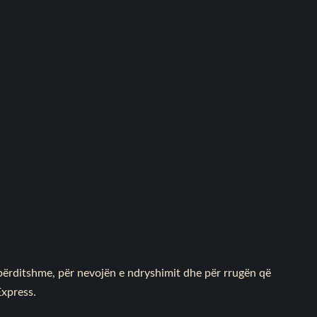
përditshme, për nevojën e ndryshimit dhe për rrugën që
Express
.