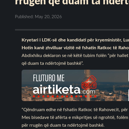
rrugën që duam ta ndër
Published: May 20, 2026
Kryetari i LDK-së dhe kandidati për kryeministër, 
Hotin kanë zhvilluar vizitë në fshatin Ratkoc të Raho
Abdixhiku deklaron se në këtë tubim folën “për halle
që duam ta ndërtojmë bashkë”.
“Qëndruam edhe në fshatin Ratkoc të Rahovecit, për 
Mes bisedave të afërta e mikpritjes së ngrohtë, folëm
për rrugën që duam ta ndërtojmë bashkë.