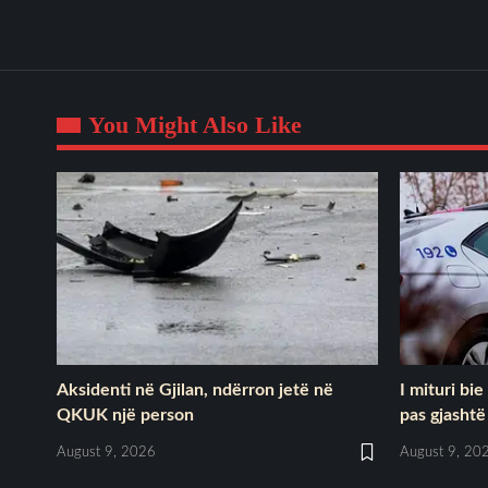
You Might Also Like
Aksidenti në Gjilan, ndërron jetë në
I mituri bi
QKUK një person
pas gjasht
August 9, 2026
August 9, 20