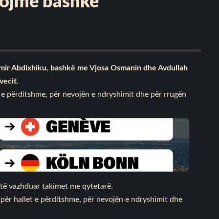
tojmë bashkë
Lumir Abdixhiku, bashkë me Vjosa Osmanin dhe Avdullah
vecit.
t e përditshme, për nevojën e ndryshimit dhe për rrugën
të vazhduar takimet me qytetarë.
 për hallet e përditshme, për nevojën e ndryshimit dhe