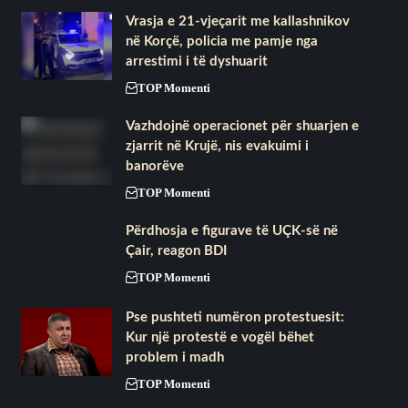
Vrasja e 21-vjeçarit me kallashnikov
në Korçë, policia me pamje nga
arrestimi i të dyshuarit
TOP Momenti
Vazhdojnë operacionet për shuarjen e
zjarrit në Krujë, nis evakuimi i
banorëve
TOP Momenti
Përdhosja e figurave të UÇK-së në
Çair, reagon BDI
TOP Momenti
Pse pushteti numëron protestuesit:
Kur një protestë e vogël bëhet
problem i madh
TOP Momenti