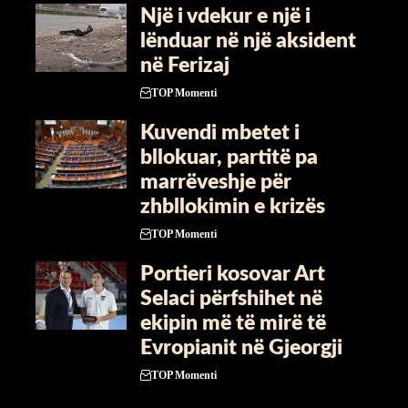
Një i vdekur e një i
lënduar në një aksident
në Ferizaj
TOP Momenti
Kuvendi mbetet i
bllokuar, partitë pa
marrëveshje për
zhbllokimin e krizës
TOP Momenti
Portieri kosovar Art
Selaci përfshihet në
ekipin më të mirë të
Evropianit në Gjeorgji
TOP Momenti