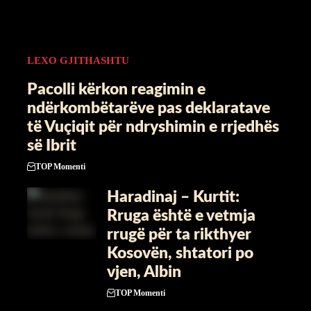
LEXO GJITHASHTU
Pacolli kërkon reagimin e
ndërkombëtarëve pas deklaratave
të Vuçiqit për ndryshimin e rrjedhës
së Ibrit
TOP Momenti
Haradinaj – Kurtit:
Rruga është e vetmja
rrugë për ta rikthyer
Kosovën, shtatori po
vjen, Albin
TOP Momenti