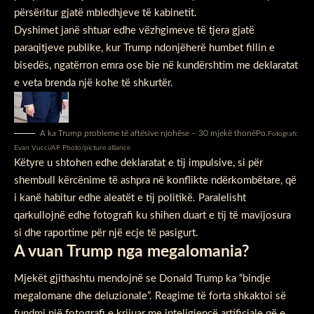
përsëritur gjatë mbledhjeve të kabinetit.
Dyshimet janë shtuar edhe vëzhgimeve të tjera gjatë
paraqitjeve publike, kur Trump ndonjëherë humbet fillin e
bisedës, ngatërron emra ose bie në kundërshtim me deklaratat
e veta brenda një kohe të shkurtër.
A ka Trump probleme të aftësive njohëse – 30 mjekë thonëPo.
Fotografi:
Evan Vucci/AP Photo/picture alliance
Këtyre u shtohen edhe deklaratat e tij impulsive, si për
shembull kërcënime të ashpra në konflikte ndërkombëtare, që
i kanë habitur edhe aleatët e tij politikë. Paralelisht
qarkullojnë edhe fotografi ku shihen duart e tij të mavijosura
si dhe raportime për një ecje të pasigurt.
A vuan Trump nga megalomania?
Mjekët gjithashtu mendojnë se Donald Trump ka “bindje
megalomane dhe deluzionale”. Reagime të forta shkaktoi së
fundmi një fotografi e krijuar me inteligjencë artificiale që e