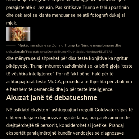
paraqiste atë si Jezusin. Pas kritikave Trump e fshiu postimin
dhe deklaroi se kishte menduar se në atë fotografi dukej si
mjek.
Mjekët mendojnë se Donald Trump ka “bindje megalomane dhe
deluzionale”
Fotografi: @realDonaldTrump/Truth Social/Handout/REUTERS
dhe mënyra se si shprehet për disa teste konjitive ka ngritur
pikëpyetje. Trumpi mburret vazhdimisht se ka bërë gjoja “teste
të vështira inteligjence”. Por në fakt bëhej fjalë për të
ashtuquajturat teste MoCA, procedura të thjeshta për zbulimin
e hershëm të demencës dhe jo për teste inteligjence.
Akuzat janë të debatueshme
Në psikiatri ekziston i ashtuquajturi rregulli Goldwater sipas të
cilit vendosja e diagnozave nga distanca, pra pa ekzaminim të
drejtpërdrejtë të personit, konsiderohet si joetike. Prandaj
ekspertët paralajmërojnë kundër vendosjes së diagnozave