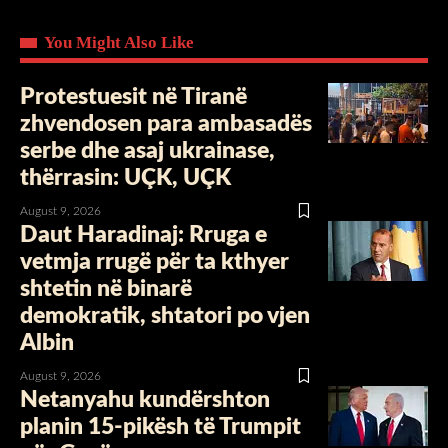
You Might Also Like
Protestuesit në Tiranë
zhvendosen para ambasadës
serbe dhe asaj ukrainase,
thërrasin: UÇK, UÇK
August 9, 2026
Daut Haradinaj: Rruga e
vetmja rrugë për ta kthyer
shtetin në binarë
demokratik, shtatori po vjen
Albin
August 9, 2026
Netanyahu kundërshton
planin 15-pikësh të Trumpit