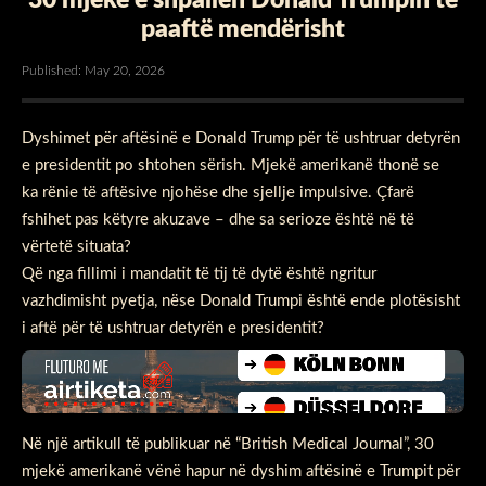
paaftë mendërisht
Published: May 20, 2026
Dyshimet për aftësinë e Donald Trump për të ushtruar detyrën
e presidentit po shtohen sërish. Mjekë amerikanë thonë se
ka rënie të aftësive njohëse dhe sjellje impulsive. Çfarë
fshihet pas këtyre akuzave – dhe sa serioze është në të
vërtetë situata?
Që nga fillimi i mandatit të tij të dytë është ngritur
vazhdimisht pyetja, nëse Donald Trumpi është ende plotësisht
i aftë për të ushtruar detyrën e presidentit?
Në një artikull të publikuar në “British Medical Journal”, 30
mjekë amerikanë vënë hapur në dyshim aftësinë e Trumpit për