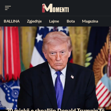
BALLINA
Zgjedhje
Lajme
Bota
Magazina
30 mjekë e shpallën Donald Trumpin të