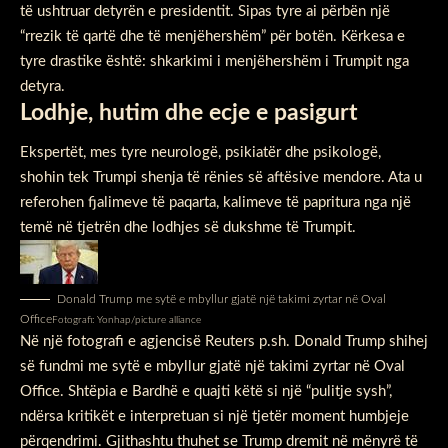
të ushtruar detyrën e presidentit. Sipas tyre ai përbën një
“rrezik të qartë dhe të menjëhershëm” për botën. Kërkesa e
tyre drastike është: shkarkimi i menjëhershëm i Trumpit nga
detyra.
Lodhje, hutim dhe ecje e pasigurt
Ekspertët, mes tyre neurologë, psikiatër dhe psikologë,
shohin tek Trumpi shenja të rënies së aftësive mendore. Ata u
referohen fjalimeve të paqarta, kalimeve të papritura nga një
temë në tjetrën dhe lodhjes së dukshme të Trumpit.
Donald Trump me sytë e mbyllur gjatë një takimi zyrtar në Oval
Office
Fotografi: Yonhap/picture alliance
Në një fotografi e agjencisë Reuters p.sh. Donald Trump shihej
së fundmi me sytë e mbyllur gjatë një takimi zyrtar në Oval
Office. Shtëpia e Bardhë e quajti këtë si një “pulitje sysh”,
ndërsa kritikët e interpretuan si një tjetër moment humbjeje
përqendrimi. Gjithashtu thuhet se Trump dremit në mënyrë të