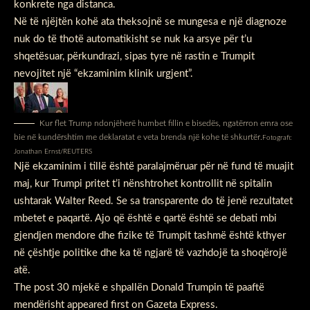
konkrete nga distanca.
Në të njëjtën kohë ata theksojnë se mungesa e një diagnoze
nuk do të thotë automatikisht se nuk ka arsye për t’u
shqetësuar, përkundrazi, sipas tyre në rastin e Trumpit
nevojitet një “ekzaminim klinik urgjent”.
Kur flet Trump ndonjëherë humbet fillin e bisedës, ngatërron emra ose
bie në kundërshtim me deklaratat e veta brenda një kohe të shkurtër.
Fotografi:
Jonathan Ernst/REUTERS
Një ekzaminim i tillë është paralajmëruar për në fund të muajit
maj, kur Trumpi pritet t’i nënshtrohet kontrollit në spitalin
ushtarak Walter Reed. Se sa transparente do të jenë rezultatet
mbetet e paqartë. Ajo që është e qartë është se debati mbi
gjendjen mendore dhe fizike të Trumpit tashmë është kthyer
në çështje politike dhe ka të ngjarë të vazhdojë ta shoqërojë
atë.
The post
30 mjekë e shpallën Donald Trumpin të paaftë
mendërisht
appeared first on
Gazeta Express
.