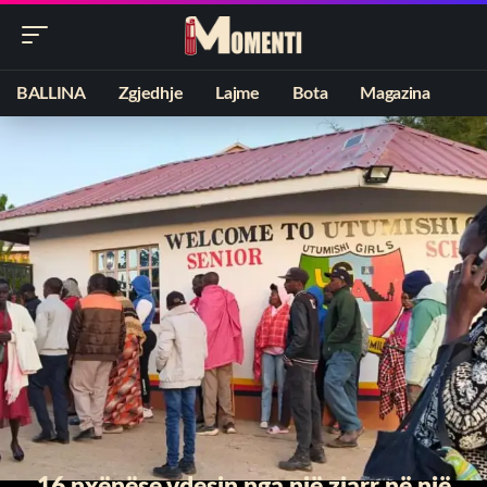
BALLINA
Zgjedhje
Lajme
Bota
Magazina
16 nxënëse vdesin nga një zjarr në një