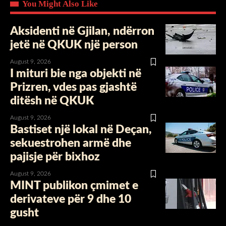
You Might Also Like
Aksidenti në Gjilan, ndërron
jetë në QKUK një person
August 9, 2026
I mituri bie nga objekti në
Prizren, vdes pas gjashtë
ditësh në QKUK
August 9, 2026
Bastiset një lokal në Deçan,
sekuestrohen armë dhe
pajisje për bixhoz
August 9, 2026
MINT publikon çmimet e
derivateve për 9 dhe 10
gusht