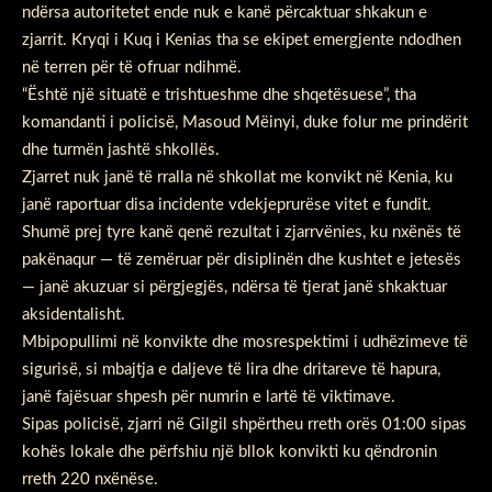
ndërsa autoritetet ende nuk e kanë përcaktuar shkakun e
zjarrit. Kryqi i Kuq i Kenias tha se ekipet emergjente ndodhen
në terren për të ofruar ndihmë.
“Është një situatë e trishtueshme dhe shqetësuese”, tha
komandanti i policisë, Masoud Mëinyi, duke folur me prindërit
dhe turmën jashtë shkollës.
Zjarret nuk janë të rralla në shkollat me konvikt në Kenia, ku
janë raportuar disa incidente vdekjeprurëse vitet e fundit.
Shumë prej tyre kanë qenë rezultat i zjarrvënies, ku nxënës të
pakënaqur — të zemëruar për disiplinën dhe kushtet e jetesës
— janë akuzuar si përgjegjës, ndërsa të tjerat janë shkaktuar
aksidentalisht.
Mbipopullimi në konvikte dhe mosrespektimi i udhëzimeve të
sigurisë, si mbajtja e daljeve të lira dhe dritareve të hapura,
janë fajësuar shpesh për numrin e lartë të viktimave.
Sipas policisë, zjarri në Gilgil shpërtheu rreth orës 01:00 sipas
kohës lokale dhe përfshiu një bllok konvikti ku qëndronin
rreth 220 nxënëse.