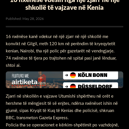
shkollë të vajzave në Kenia
Published: May 28, 2026
16 nxënëse kanë vdekur në një zjarr në një shkollë me
konvikt në Gilgil, rreth 120 km në perëndim të kryeqytetit
kenian, Nairobi, tha një polic për gazetarët në vendngjarje.
74 nxënëse të tjera po trajtohen në spital pasi janë lënduar,
shtoi ai.
Zjarri në shkollën e vajzave Utumishi shpërtheu në orët e
hershme të mëngjesit të së enjtes, ndërsa nxënëset ishin në
gjumë, sipas Kryqit të Kuq të Kenias dhe policisë, shkruan
BBC, transmeton Gazeta Express.
Policia tha se operacionet e kërkim-shpëtimit po vazhdojnë,