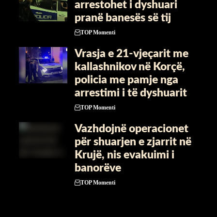
arrestohet i dyshuari
pranë banesës së tij
TOP Momenti
Vrasja e 21-vjeçarit me
kallashnikov në Korçë,
policia me pamje nga
arrestimi i të dyshuarit
TOP Momenti
Vazhdojnë operacionet
për shuarjen e zjarrit në
Krujë, nis evakuimi i
banorëve
TOP Momenti