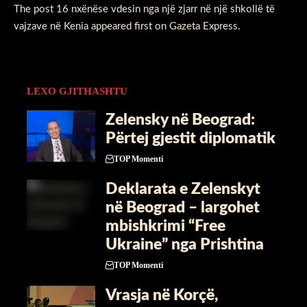
The post
16 nxënëse vdesin nga një zjarr në një shkollë të
vajzave në Kenia
appeared first on
Gazeta Express
.
LEXO GJITHASHTU
Zelensky në Beograd:
Përtej gjestit diplomatik
TOP Momenti
Deklarata e Zelenskyt
në Beograd – largohet
mbishkrimi “Free
Ukraine” nga Prishtina
TOP Momenti
Vrasja në Korçë,