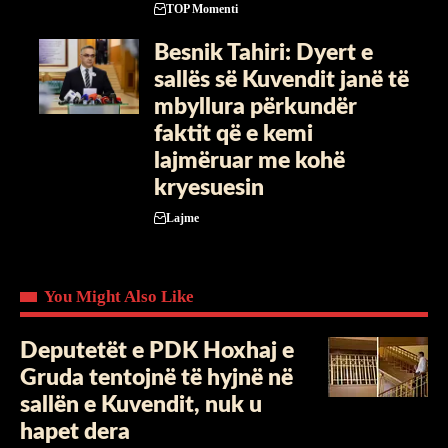
TOP Momenti
Besnik Tahiri: Dyert e
sallës së Kuvendit janë të
mbyllura përkundër
faktit që e kemi
lajmëruar me kohë
kryesuesin
Lajme
You Might Also Like
Deputetët e PDK Hoxhaj e
Gruda tentojnë të hyjnë në
sallën e Kuvendit, nuk u
hapet dera