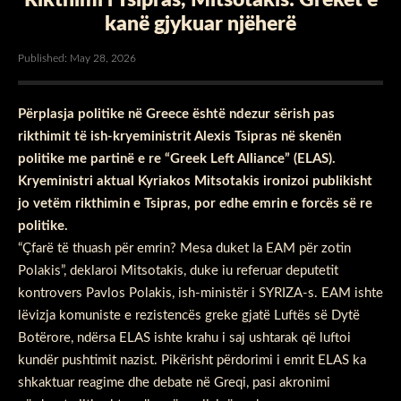
kanë gjykuar njëherë
Published: May 28, 2026
Përplasja politike në Greece është ndezur sërish pas
rikthimit të ish-kryeministrit Alexis Tsipras në skenën
politike me partinë e re “Greek Left Alliance” (ELAS).
Kryeministri aktual Kyriakos Mitsotakis ironizoi publikisht
jo vetëm rikthimin e Tsipras, por edhe emrin e forcës së re
politike.
“Çfarë të thuash për emrin? Mesa duket la EAM për zotin
Polakis”, deklaroi Mitsotakis, duke iu referuar deputetit
kontrovers Pavlos Polakis, ish-ministër i SYRIZA-s. EAM ishte
lëvizja komuniste e rezistencës greke gjatë Luftës së Dytë
Botërore, ndërsa ELAS ishte krahu i saj ushtarak që luftoi
kundër pushtimit nazist. Pikërisht përdorimi i emrit ELAS ka
shkaktuar reagime dhe debate në Greqi, pasi akronimi