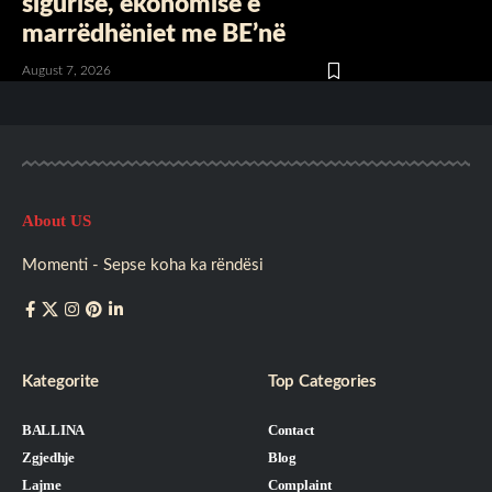
sigurisë, ekonomisë e
marrëdhëniet me BE’në
August 7, 2026
About US
Momenti - Sepse koha ka rëndësi
Kategorite
Top Categories
BALLINA
Contact
Zgjedhje
Blog
Lajme
Complaint