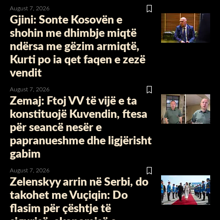
August 7, 2026
Gjini: Sonte Kosovën e
shohin me dhimbje miqtë
ndërsa me gëzim armiqtë,
Kurti po ia qet faqen e zezë
vendit
August 7, 2026
Zemaj: Ftoj VV të vijë e ta
konstituojë Kuvendin, ftesa
për seancë nesër e
papranueshme dhe ligjërisht
gabim
August 7, 2026
Zelenskyy arrin në Serbi, do
takohet me Vuçiqin: Do
flasim për çështje të