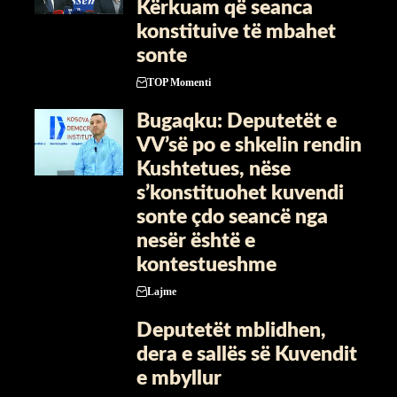
Kërkuam që seanca
konstituive të mbahet
sonte
TOP Momenti
Bugaqku: Deputetët e
VV’së po e shkelin rendin
Kushtetues, nëse
s’konstituohet kuvendi
sonte çdo seancë nga
nesër është e
kontestueshme
Lajme
Deputetët mblidhen,
dera e sallës së Kuvendit
e mbyllur