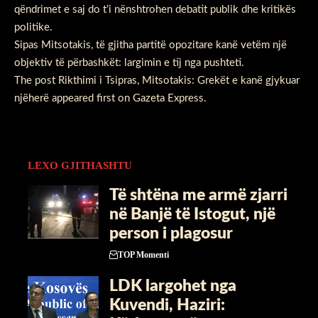
qëndrimet e saj do t’i nënshtrohen debatit publik dhe kritikës
politike.
Sipas Mitsotakis, të gjitha partitë opozitare kanë vetëm një
objektiv të përbashkët: largimin e tij nga pushteti.
The post
Rikthimi i Tsipras, Mitsotakis: Grekët e kanë gjykuar
njëherë
appeared first on
Gazeta Express
.
LEXO GJITHASHTU
Të shtëna me armë zjarri
në Banjë të Istogut, një
person i plagosur
TOP Momenti
LDK largohet nga
Kuvendi, Haziri: