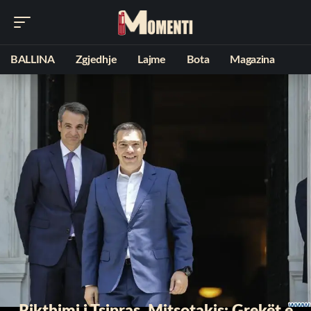
BALLINA
Zgjedhje
Lajme
Bota
Magazina
Rikthimi i Tsipras, Mitsotakis: Grekët e