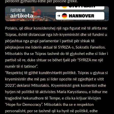
përdoret gjithashtu edhe për policinë greke.
Polakis, që dikur konsiderohej një nga figurat më të afërta me
Tsipras, është distancuar nga ish-kryeministri dhe së fundmi u
përjashtua nga grupi parlamentar i partisë për shkak të
përplasjeve me liderin aktual të SYRIZA-s, Sokratis Famellos.
Mitsotakis tha se Tsipras tashmë do të gjykohet edhe si lider i
partisë së re, duke shtuar se bëhet fjalë për “SYRIZA me një
numër të ri tatimor”.
“Respektoj të gjithë kundërshtarët politikë. Tsipras u gjykua si
kryeministër dhe më pas si lider opozite në zgjedhjet e vitit
2023”, deklaroi Mitsotakis. Kryeministri grek komentoi edhe
hyrjen në politikë të aktivistes Maria Karystianou, e lidhur me
tragjedinë hekurudhore të Tempe, e cila ka krijuar lëvizjen
“Hope for Democracy”. Mitsotakis tha se e respekton
personalisht, por se tashmë që ka hyrë në politikë, edhe