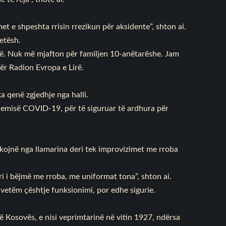
t e shpeshta rrisin rrezikun për aksidente”, shton ai.
etësh.
jtë. Nuk më mjafton për familjen 10-anëtarëshe. Jam
ër Radion Evropa e Lirë.
ka qenë zgjedhje nga halli.
ndemisë COVID-19, për të siguruar të ardhura për
hkojnë nga llamarina deri tek improvizimet me rroba
i i bëjmë me rroba, me uniformat tona”, shton ai.
 vetëm çështje funksionimi, por edhe sigurie.
ë Kosovës, e nisi veprimtarinë në vitin 1927, ndërsa