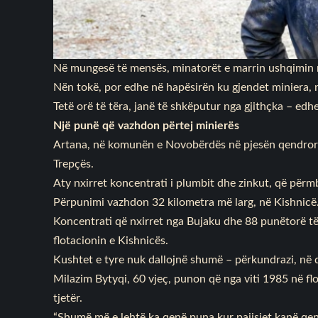
Në mungesë të mensës, minatorët e marrin ushqimin 
Nën tokë, por edhe në hapësirën ku gjendet miniera, nu
Tetë orë të tëra, janë të shkëputur nga gjithçka – edhe
Një punë që vazhdon përtej minierës
Artana, në komunën e Novobërdës në pjesën qendrore
Trepçës.
Aty nxirret koncentrati i plumbit dhe zinkut, që për
Përpunimi vazhdon 32 kilometra më larg, në Kishnicë
Koncentrati që nxirret nga Bujaku dhe 88 punëtorë të
flotacionin e Kishnicës.
Kushtet e tyre nuk dallojnë shumë – përkundrazi, në d
Milazim Bytyqi, 60 vjeç, punon që nga viti 1985 në f
tjetër.
“Shumë më e lehtë ka qenë puna kur pajisjet kanë qenë 