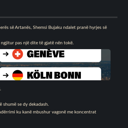
ierës së Artanës, Shemsi Bujaku ndalet pranë hyrjes së
ngjitur pas një dite të gjatë nën tokë.
.
më shumë se dy dekadash.
ë ndërrimi ku kanë mbushur vagonë me koncentrat