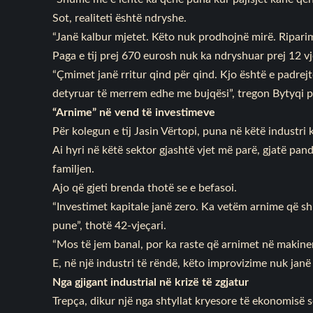
Sot, realiteti është ndryshe.
“Janë kalbur mjetet. Këto nuk prodhojnë mirë. Riparime
Paga e tij prej 670 eurosh nuk ka ndryshuar prej 12 vj
“Çmimet janë rritur qind për qind. Kjo është e padre
detyruar të merrem edhe me bujqësi”, tregon Bytyqi p
“Arnime” në vend të investimeve
Për kolegun e tij Jasin Vërtopi, puna në këtë industri 
Ai hyri në këtë sektor gjashtë vjet më parë, gjatë pa
familjen.
Ajo që gjeti brenda thotë se e befasoi.
“Investimet kapitale janë zero. Ka vetëm arnime që s
pune”, thotë 42-vjeçari.
“Mos të jem banal, por ka raste që arnimet në makiner
E, në një industri të rëndë, këto improvizime nuk janë
Nga gjigant industrial në krizë të zgjatur
Trepça, dikur një nga shtyllat kryesore të ekonomisë s