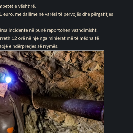
mbetet e vështirë.
 euro, me dallime në varësi të përvojës dhe përgatitjes
ërsa incidente në punë raportohen vazhdimisht.
rreth 12 orë në një nga minierat më të mëdha të
sojë e ndërprerjes së rrymës.