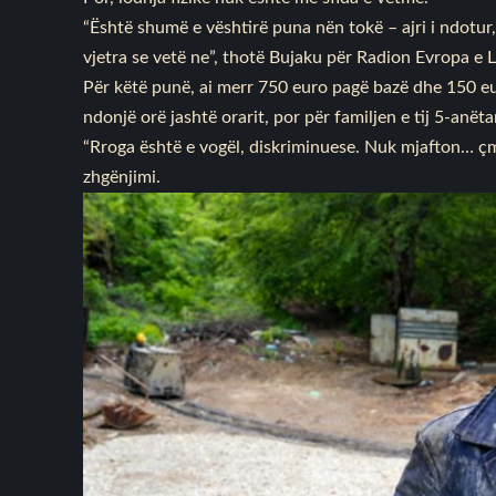
“Është shumë e vështirë puna nën tokë – ajri i ndotur, 
vjetra se vetë ne”, thotë Bujaku për Radion Evropa e L
Për këtë punë, ai merr 750 euro pagë bazë dhe 150 e
ndonjë orë jashtë orarit, por për familjen e tij 5-anët
“Rroga është e vogël, diskriminuese. Nuk mjafton… çmi
zhgënjimi.