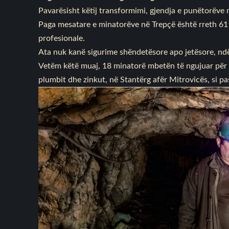
Pavarësisht këtij transformimi, gjendja e punëtorëve 
Paga mesatare e minatorëve në Trepçë është rreth 611
profesionale.
Ata nuk kanë sigurime shëndetësore apo jetësore, nd
Vetëm këtë muaj, 18 minatorë mbetën të ngujuar për 
plumbit dhe zinkut, në Stantërg afër Mitrovicës, si pa