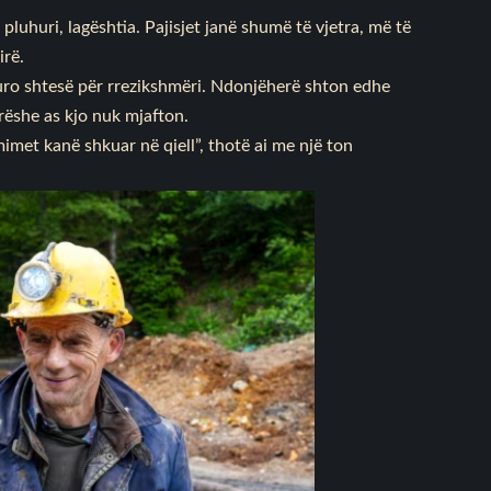
pluhuri, lagështia. Pajisjet janë shumë të vjetra, më të
irë.
uro shtesë për rrezikshmëri. Ndonjëherë shton edhe
arëshe as kjo nuk mjafton.
met kanë shkuar në qiell”, thotë ai me një ton