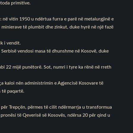
etoda primitive.
: në vitin 1950 u ndërtua furra e parë në metalurgjinë e
ha minierave të plumbit dhe zinkut, duke hyrë në një fazë
k i vendit.
ëm i Serbisë vendosi masa të dhunshme në Kosovë, duke
bi 22 mijë punëtorë. Sot, numri i tyre ka rënë në rreth
ça kaloi nën administrimin e Agjencisë Kosovare të
 të paqartë.
 për Trepçën, përmes të cilit ndërmarrja u transformua
 pronësi të Qeverisë së Kosovës, ndërsa 20 për qind u