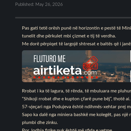
Published: May 26, 2026
Pas gati tetë orësh punë në horizontin e pestë të Min
tunelit dhe përkulet mbi çizmet e tij të verdha.
Me dorë përpiqet të largojë shtresat e baltës që i janë 
Rrobat i ka të lagura, të rënda, të mbuluara me pluhur
“Shikoji rrobat dhe e kupton çfarë pune bëj”, thotë ai.
57-vjeçari nga Podujeva është ndihmës-xehtar prej 
Sapo ka dalë nga miniera bashkë me kolegët, pas nj
plumbi dhe zinku.
Por, lodhja fizike nuk është më sfida e vetme.