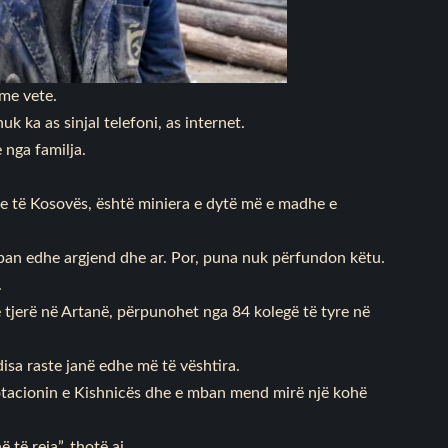
me vete.
k ka as sinjal telefoni, as internet.
 nga familja.
 të Kosovës, është miniera e dytë më e madhe e
mban edhe argjend dhe ar. Por, puna nuk përfundon këtu.
.
 tjerë në Artanë, përpunohet nga 84 kolegë të tyre në
isa raste janë edhe më të vështira.
lotacionin e Kishnicës dhe e mban mend mirë një kohë
të reja”, thotë ai.