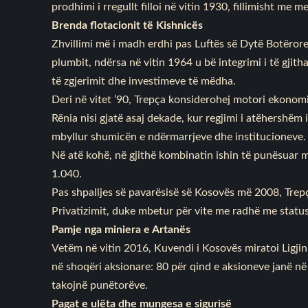
prodhimi i rregullt filloi në vitin 1930, fillimisht me m
Brenda flotacionit të Kishnicës
Zhvillimi më i madh erdhi pas Luftës së Dytë Botërore
plumbit, ndërsa në vitin 1964 u bë integrimi i të gjit
të zgjerimit dhe investimeve të mëdha.
Deri në vitet ’90, Trepça konsiderohej motori ekonomi
Rënia nisi gjatë asaj dekade, kur regjimi i atëhersh
mbyllur shumicën e ndërmarrjeve dhe institucioneve.
Në atë kohë, në gjithë kombinatin ishin të punësuar m
1.040.
Pas shpalljes së pavarësisë së Kosovës më 2008, Trep
Privatizimit, duke mbetur për vite me radhë me status
Pamje nga miniera e Artanës
Vetëm në vitin 2016, Kuvendi i Kosovës miratoi Ligjin
në shoqëri aksionare: 80 për qind e aksioneve janë në
takojnë punëtorëve.
Pagat e ulëta dhe mungesa e sigurisë