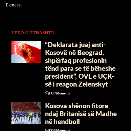
Express
.
LEXO GJITHASHTU
“Deklarata juaj anti-
Kosovë në Beograd,
shpërfaq profesionin
tënd para se të bëheshe
president”, OVL e UÇK-
së i reagon Zelenskyt
TOP Momenti
Kosova shënon fitore
ndaj Britanisë së Madhe
në hendboll
TOP Momenti