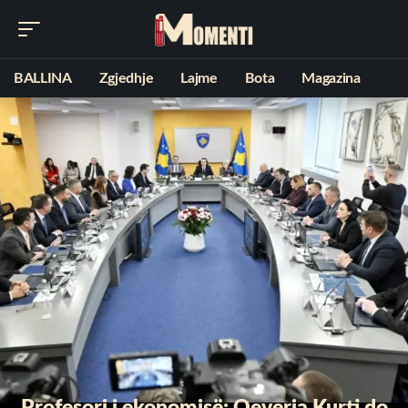
BALLINA
Zgjedhje
Lajme
Bota
Magazina
Profesori i ekonomisë: Qeveria Kurti do