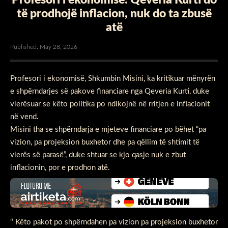
të prodhojë inflacion, nuk do ta zbusë
atë
Published: May 28, 2026
Profesori i ekonomisë, Shkumbin Misini, ka kritikuar mënyrën
e shpërndarjes së pakove financiare nga Qeveria Kurti, duke
vlerësuar se këto politika po ndikojnë në rritjen e inflacionit
në vend.
Misini tha se shpërndarja e mjeteve financiare po bëhet “pa
vizion, pa projeksion buxhetor dhe pa qëllim të shtimit të
vlerës së parasë”, duke shtuar se kjo qasje nuk e zbut
inflacionin, por e prodhon atë.
‘’ Këto pakot po shpërndahen pa vizion pa projeksion buxhetor