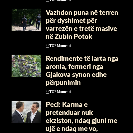
Vazhdon puna në terren
për dyshimet për
varrezën e tretë masive
në Zubin Potok
TOP Momenti
Rendimente të larta nga
aronia, fermeri nga
Gjakova synon edhe
përpunimin
TOP Momenti
Peci: Karma e
pretenduar nuk
ekziston, ndaq gjuni me
ujë e ndaq me vo,