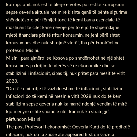
korrupsionit, nuk është blerje e votës por është korrupsion
sepse qeveria aktuale më mirë kishte qenë të bënte sigurime
shëndetësore për fëmijët tonë të kemi barna esenciale të
moshuarit të cilët kanë nevojë për to e jo të shpërndajnë
mjetë financiare për të rritur konsumin, ne jeni bërë shtet
konusumues dhe nuk shtojmë vlerë’’, tha për FrontOnline
profesori Misini.
Misini paralajmëroi se Kosova po shndërrohet në një shtet
konsumues pa krijim të vlerës së re ekonomike dhe se
stabilizimi i inflacionit, sipas tij, nuk pritet para mesit të vitit
2028.
‘’Do të kemi rritje të vazhdueshme të inflacionit, stabilizim
inflacioni do të kemi në mesin e vitit 2028 nuk do të kemi
stabilizim sepse qeveria nuk ka marrë ndonjë vendim të mirë
kjo mënyrë është shumë e ulët kur nuk ka strategji’’,
përfundon Misini.
The post
Profesori i ekonomisë: Qeveria Kurti do të prodhojë
inflacion, nuk do ta zbusë atë
appeared first on
Gazeta