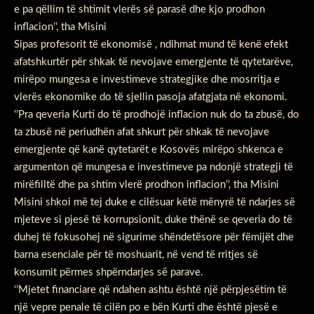
e pa qëllim të shtimit vlerës së parasë dhe kjo prodhon
inflacion’’, tha Misini
Sipas profesorit të ekonomisë , ndihmat mund të kenë efekt
afatshkurtër për shkak të nevojave emergjente të qytetarëve,
mirëpo mungesa e investimeve strategjike dhe mosrritja e
vlerës ekonomike do të sjellin pasoja afatgjata në ekonomi.
‘’Pra qeveria Kurti do të prodhojë inflacion nuk do ta zbusë, do
ta zbusë në periudhën afat shkurt për shkak të nevojave
emergjente që kanë qytetarët e Kosovës mirëpo shkenca e
argumenton që mungesa e investimeve pa ndonjë strategji të
mirëfilltë dhe pa shtim vlerë prodhon inflacion’’, tha Misini
Misini shkoi më tej duke e cilësuar këtë mënyrë të ndarjes së
mjeteve si pjesë të korrupsionit, duke thënë se qeveria do të
duhej të fokusohej në sigurime shëndetësore për fëmijët dhe
barna esenciale për të moshuarit, në vend të rritjes së
konsumit përmes shpërndarjes së parave.
‘’Mjetet financiare që ndahen ashtu është një përpjesëtim të
një vepre penale të cilën po e bën Kurti dhe është pjesë e