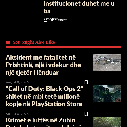
institucionet duhet me u
ba
TOP Momenti
You Might Also Like
Aksident me fatalitet në
Prishtinë, një i vdekur dhe
një tjetër i lënduar
August 8, 2026
“Call of Duty: Black Ops 2”
shitet në mbi tetë milionë
kopje në PlayStation Store
August 8, 2026
Krimet e luftës në Zubin