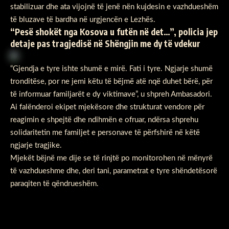
stabilizuar dhe ata vijojnë të jenë nën kujdesin e vazhdueshëm
të bluzave të bardha në urgjencën e Lezhës.
“Pesë shokët nga Kosova u futën në det…”, policia jep
detaje pas tragjedisë në Shëngjin me dy të vdekur
“Gjendja e tyre ishte shumë e mirë. Fati i tyre. Ngjarje shumë
tronditëse, por ne jemi këtu të bëjmë atë nqë duhet bërë, për
të informuar familjarët e dy viktimave”, u shpreh Ambasadori.
Ai falënderoi ekipet mjekësore dhe strukturat vendore për
reagimin e shpejtë dhe ndihmën e ofruar, ndërsa shprehu
solidaritetin me familjet e personave të përfshirë në këtë
ngjarje tragjike.
Mjekët bëjnë me dije se të rinjtë po monitorohen në mënyrë
të vazhdueshme dhe, deri tani, parametrat e tyre shëndetësorë
paraqiten të qëndrueshëm.