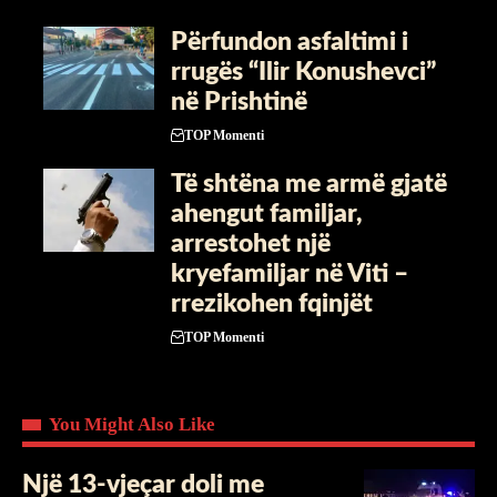
Përfundon asfaltimi i
rrugës “Ilir Konushevci”
në Prishtinë
TOP Momenti
Të shtëna me armë gjatë
ahengut familjar,
arrestohet një
kryefamiljar në Viti –
rrezikohen fqinjët
TOP Momenti
You Might Also Like
Një 13-vjeçar doli me