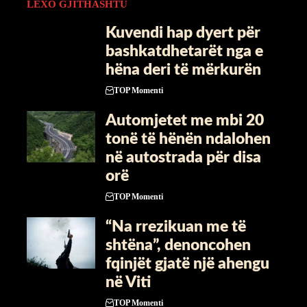
LEXO GJITHASHTU
Kuvendi hap dyert për
bashkatdhetarët nga e
hëna deri të mërkurën
TOP Momenti
Automjetet me mbi 20
tonë të hënën ndalohen
në autostrada për disa
orë
TOP Momenti
“Na rrezikuan me të
shtëna”, denoncohen
fqinjët gjatë një ahengu
në Viti
TOP Momenti