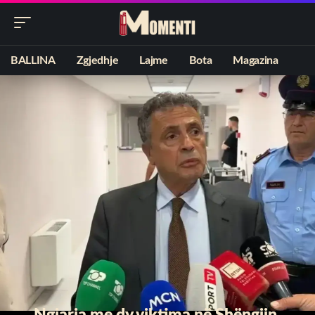
BALLINA
Zgjedhje
Lajme
Bota
Magazina
Ngjarja me dy viktima në Shëngjin,