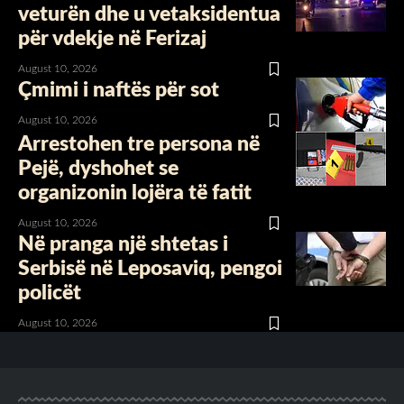
veturën dhe u vetaksidentua
për vdekje në Ferizaj
August 10, 2026
Çmimi i naftës për sot
August 10, 2026
Arrestohen tre persona në
Pejë, dyshohet se
organizonin lojëra të fatit
August 10, 2026
Në pranga një shtetas i
Serbisë në Leposaviq, pengoi
policët
August 10, 2026