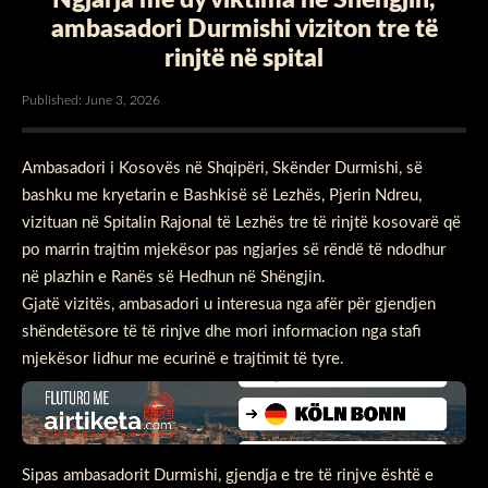
ambasadori Durmishi viziton tre të
rinjtë në spital
Published: June 3, 2026
Ambasadori i Kosovës në Shqipëri, Skënder Durmishi, së
bashku me kryetarin e Bashkisë së Lezhës, Pjerin Ndreu,
vizituan në Spitalin Rajonal të Lezhës tre të rinjtë kosovarë që
po marrin trajtim mjekësor pas ngjarjes së rëndë të ndodhur
në plazhin e Ranës së Hedhun në Shëngjin.
Gjatë vizitës, ambasadori u interesua nga afër për gjendjen
shëndetësore të të rinjve dhe mori informacion nga stafi
mjekësor lidhur me ecurinë e trajtimit të tyre.
Sipas ambasadorit Durmishi, gjendja e tre të rinjve është e