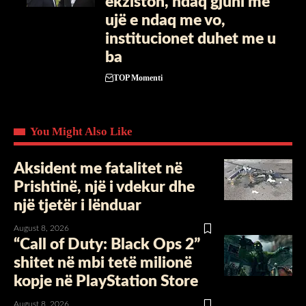
ekziston, ndaq gjuni me
ujë e ndaq me vo,
institucionet duhet me u
ba
TOP Momenti
You Might Also Like
Aksident me fatalitet në
Prishtinë, një i vdekur dhe
një tjetër i lënduar
August 8, 2026
“Call of Duty: Black Ops 2”
shitet në mbi tetë milionë
kopje në PlayStation Store
August 8, 2026