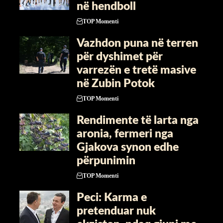
në hendboll
TOP Momenti
Vazhdon puna në terren
për dyshimet për
varrezën e tretë masive
në Zubin Potok
TOP Momenti
Rendimente të larta nga
aronia, fermeri nga
Gjakova synon edhe
përpunimin
TOP Momenti
Peci: Karma e
pretenduar nuk