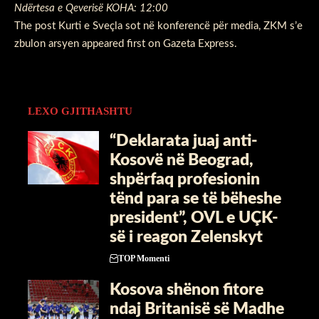
Ndërtesa e Qeverisë KOHA: 12:00
The post
Kurti e Sveçla sot në konferencë për media, ZKM s’e
zbulon arsyen
appeared first on
Gazeta Express
.
LEXO GJITHASHTU
“Deklarata juaj anti-
Kosovë në Beograd,
shpërfaq profesionin
tënd para se të bëheshe
president”, OVL e UÇK-
së i reagon Zelenskyt
TOP Momenti
Kosova shënon fitore
ndaj Britanisë së Madhe