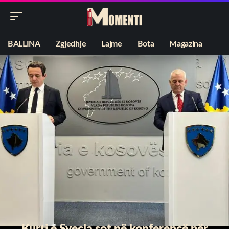
BALLINA
Zgjedhje
Lajme
Bota
Magazina
Kurti e Sveçla sot në konferencë për