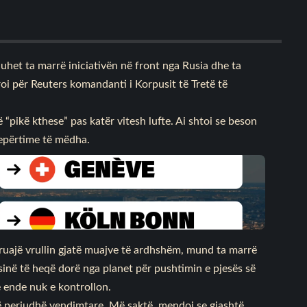
duhet ta marrë iniciativën në front nga Rusia dhe ta
roi për Reuters komandanti i Korpusit të Tretë të
jë “pikë kthese” pas katër vitesh lufte. Ai shtoi se beson
depërtime të mëdha.
e ruajë vrullin gjatë muajve të ardhshëm, mund ta marrë
Rusinë të heqë dorë nga planet për pushtimin e pjesës së
ë ende nuk e kontrollon.
ë periudhë vendimtare. Më saktë, mendoj se gjashtë