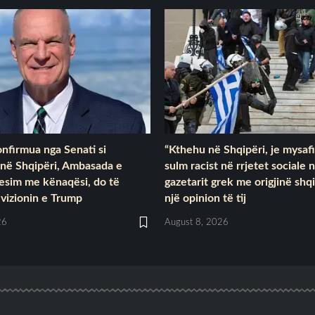
nfirmua nga Senati si
“Kthehu në Shqipëri, je mysafi
në Shqipëri, Ambasada e
sulm racist në rrjetet sociale 
esim me kënaqësi, do të
gazetarit grek me origjinë shq
vizionin e Trump
një opinion të tij
26
August 8, 2026