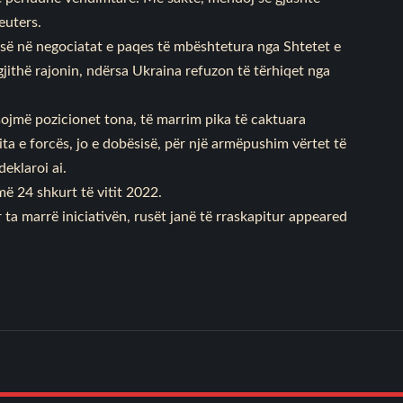
euters.
së në negociatat e paqes të mbështetura nga Shtetet e
gjithë rajonin, ndërsa Ukraina refuzon të tërhiqet nga
ojmë pozicionet tona, të marrim pika të caktuara
ta e forcës, jo e dobësisë, për një armëpushim vërtet të
eklaroi ai.
më 24 shkurt të vitit 2022.
a marrë iniciativën, rusët janë të rraskapitur
appeared