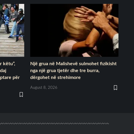
r këtu”,
Një grua në Malishevë sulmohet fizikisht
ndaj
nga një grua tjetër dhe tre burra,
iptare për
dërgohet në strehimore
August 8, 2026