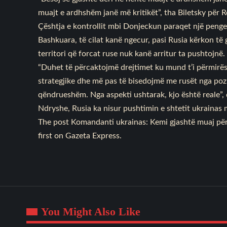
muajt e ardhshëm janë më kritikët”, tha Biletsky për R
Çështja e kontrollit mbi Donjeckun paraqet një penge
Bashkuara, të cilat kanë ngecur, pasi Rusia kërkon të 
territori që forcat ruse nuk kanë arritur ta pushtojnë.
“Duhet të përcaktojmë drejtimet ku mund t’i përmirës
strategjike dhe më pas të bisedojmë me rusët nga pozi
qëndrueshëm. Nga aspekti ushtarak, kjo është reale”, d
Ndryshe, Rusia ka nisur pushtimin e shtetit ukrainas 
The post
Komandanti ukrainas: Kemi gjashtë muaj për t
first on
Gazeta Express
.
You Might Also Like