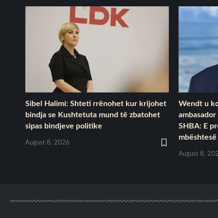
Sibel Halimi: Shteti rrënohet kur krijohet
Wendt u ko
bindja se Kushtetuta mund të zbatohet
ambasador 
sipas bindjeve politike
SHBA: E pr
mbështesë 
August 8, 2026
August 8, 20