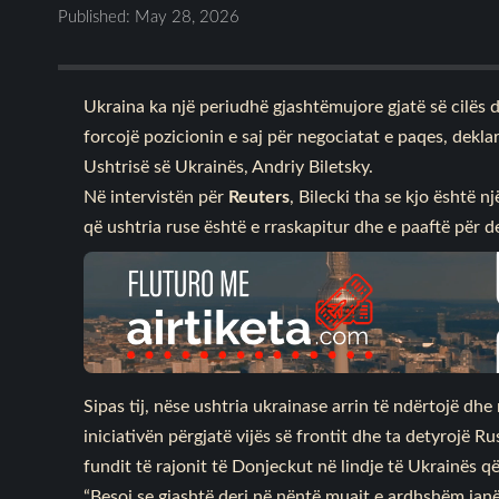
Published: May 28, 2026
Ukraina ka një periudhë gjashtëmujore gjatë së cilës 
forcojë pozicionin e saj për negociatat e paqes, dekla
Ushtrisë së Ukrainës, Andriy Biletsky.
Në intervistën për
Reuters
, Bilecki tha se kjo është n
që ushtria ruse është e rraskapitur dhe e paaftë për 
Sipas tij, nëse ushtria ukrainase arrin të ndërtojë dh
iniciativën përgjatë vijës së frontit dhe ta detyrojë 
fundit të rajonit të Donjeckut në lindje të Ukrainës q
“Besoj se gjashtë deri në nëntë muajt e ardhshëm jan