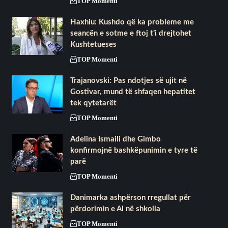
TOP Momenti
Haxhiu: Kushdo që ka probleme me
seancën e sotme e ftoj t’i drejtohet
Kushtetueses
TOP Momenti
Trajanovski: Pas ndotjes së ujit në
Gostivar, mund të shfaqen hepatitet
tek qytetarët
TOP Momenti
Adelina Ismaili dhe Gimbo
konfirmojnë bashkëpunimin e tyre të
parë
TOP Momenti
Danimarka ashpërson rregullat për
përdorimin e Al në shkolla
TOP Momenti