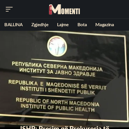
BALLINA
Zgjedhje
Lajme
Bota
Magazina
ISHP: Presim që Prokuroria të