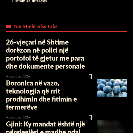
Customize Interests
You Might Also Like
26-vjeçari në Shtime
dorëzon në polici një
portofol të gjetur me para
dhe dokumente personale
August 6, 2026
Boronica në vazo,
teknologjia që rrit
prodhimin dhe fitimin e
fermerëve
August 6, 2026
Gjini: Ky mandat është një
përgjegjësi e madhe ndaj