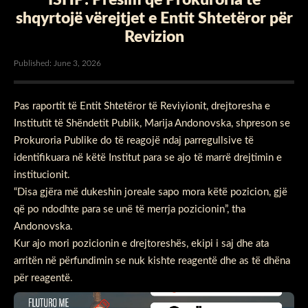
shqyrtojë vërejtjet e Entit Shtetëror për
Revizion
Published: June 3, 2026
Pas raportit të Entit Shtetëror të Reviyionit, drejtoresha e
Institutit të Shëndetit Publik, Marija Andonovska, shpreson se
Prokuroria Publike do të reagojë ndaj parregullsive të
identifikuara në këtë Institut para se ajo të marrë drejtimin e
institucionit.
“Disa gjëra më dukeshin joreale sapo mora këtë pozicion, gjë
që po ndodhte para se unë të merrja pozicionin”, tha
Andonovska.
Kur ajo mori pozicionin e drejtoreshës, ekipi i saj dhe ata
arritën në përfundimin se nuk kishte reagentë dhe as të dhëna
për reagentë.