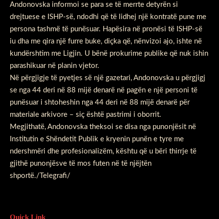
Andonovska informoi se para se të merrte detyrën si
drejtuese e ISHP-së, ndodhi që të lidhej një kontratë pune me
persona tashmë të punësuar. Hapësira në pronësi të ISHP-së
iu dha me qira një furre buke, diçka që, nënvizoi ajo, ishte në
kundërshtim me Ligjin. U bënë prokurime publike që nuk ishin
parashikuar në planin vjetor.
Në përgjigje të pyetjes së një gazetari, Andonovska u përgjigj
se nga 44 deri në 88 mijë denarë në pagën e një personi të
punësuar i shtoheshin nga 44 deri në 88 mijë denarë për
materiale arkivore – siç është pastrimi i oborrit.
Megjithatë, Andonovska theksoi se disa nga punonjësit në
Institutin e Shëndetit Publik e kryenin punën e tyre me
ndershmëri dhe profesionalizëm, kështu që u bëri thirrje të
gjithë punonjësve të mos futen në të njëjtën
shportë./Telegrafi/
Quick Link