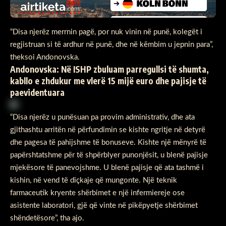
“Disa njerëz merrnin pagë, por nuk vinin në punë, kolegët i
regjistruan si të ardhur në punë, dhe në këmbim u jepnin para”,
theksoi Andonovska.
Andonovska: Në ISHP zbuluam parregullsi të shumta,
kabllo e zhdukur me vlerë 15 mijë euro dhe pajisje të
paevidentuara
“Disa njerëz u punësuan pa provim administrativ, dhe ata
gjithashtu arritën në përfundimin se kishte ngritje në detyrë
dhe pagesa të pahijshme të bonuseve. Kishte një mënyrë të
papërshtatshme për të shpërblyer punonjësit, u blenë pajisje
mjekësore të panevojshme. U blenë pajisje që ata tashmë i
kishin, në vend të diçkaje që mungonte. Një teknik
farmaceutik kryente shërbimet e një infermiereje ose
asistente laboratori, gjë që vinte në pikëpyetje shërbimet
shëndetësore”, tha ajo.