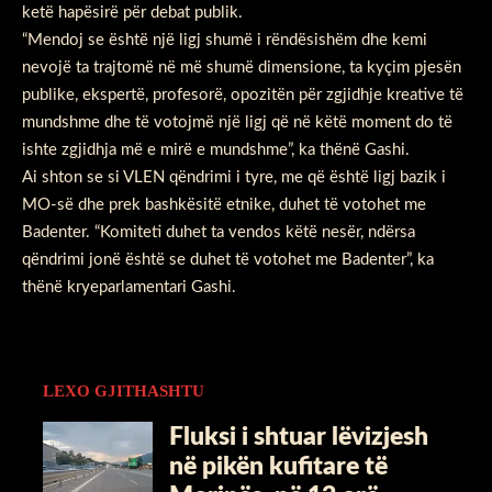
ketë hapësirë për debat publik.
“Mendoj se është një ligj shumë i rëndësishëm dhe kemi
nevojë ta trajtomë në më shumë dimensione, ta kyçim pjesën
publike, ekspertë, profesorë, opozitën për zgjidhje kreative të
mundshme dhe të votojmë një ligj që në këtë moment do të
ishte zgjidhja më e mirë e mundshme”, ka thënë Gashi.
Ai shton se si VLEN qëndrimi i tyre, me që është ligj bazik i
MO-së dhe prek bashkësitë etnike, duhet të votohet me
Badenter. “Komiteti duhet ta vendos këtë nesër, ndërsa
qëndrimi jonë është se duhet të votohet me Badenter”, ka
thënë kryeparlamentari Gashi.
LEXO GJITHASHTU
Fluksi i shtuar lëvizjesh
në pikën kufitare të