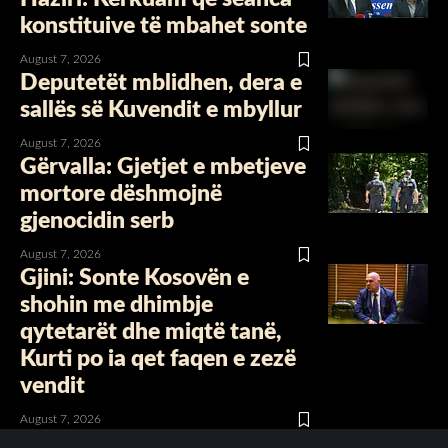
konstituive të mbahet sonte
August 7, 2026
Deputetët mblidhen, dera e
sallës së Kuvendit e mbyllur
August 7, 2026
Gërvalla: Gjetjet e mbetjeve
mortore dëshmojnë
gjenocidin serb
August 7, 2026
Gjini: Sonte Kosovën e
shohin me dhimbje
qytetarët dhe miqtë tanë,
Kurti po ia qet faqen e zezë
vendit
August 7, 2026