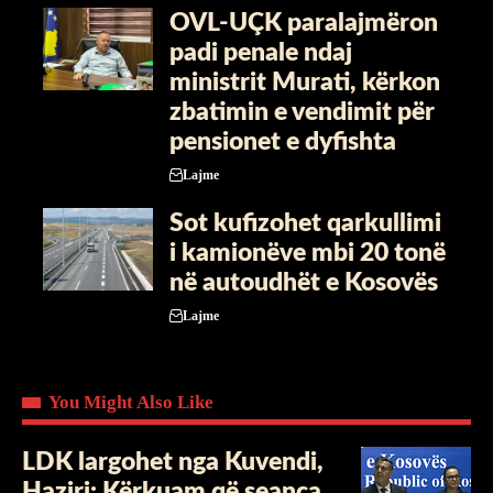
OVL-UÇK paralajmëron
padi penale ndaj
ministrit Murati, kërkon
zbatimin e vendimit për
pensionet e dyfishta
Lajme
Sot kufizohet qarkullimi
i kamionëve mbi 20 tonë
në autoudhët e Kosovës
Lajme
You Might Also Like
LDK largohet nga Kuvendi,
Haziri: Kërkuam që seanca