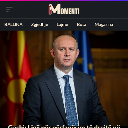
BALLINA
Zgjedhje
Lajme
Bota
Magazina
Gashi: Ligji për përfaqësim të drejtë në