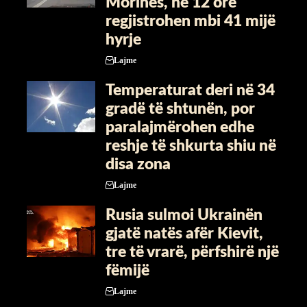
Morinës, në 12 orë
regjistrohen mbi 41 mijë
hyrje
Lajme
Temperaturat deri në 34
gradë të shtunën, por
paralajmërohen edhe
reshje të shkurta shiu në
disa zona
Lajme
Rusia sulmoi Ukrainën
gjatë natës afër Kievit,
tre të vrarë, përfshirë një
fëmijë
Lajme