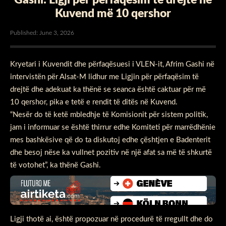
Kuvend më 10 qershor
Published: June 3, 2026
Kryetari i Kuvendit dhe përfaqësuesi i VLEN-it, Afrim Gashi në
intervistën për Alsat-M lidhur me Ligjin për përfaqësim të
drejtë dhe adekuat ka thënë se seanca është caktuar për më
10 qershor, pika e tetë e rendit të ditës në Kuvend.
“Nesër do të ketë mbledhje të Komisionit për sistem politik,
jam i informuar se është thirrur edhe Komiteti për marrëdhënie
mes bashkësive që do ta diskutoj edhe çështjen e Badenterit
dhe besoj nëse ka vullnet pozitiv në një afat sa më të shkurtë
të votohet”, ka thënë Gashi.
Ligji thotë ai, është propozuar në procedurë të rregullt dhe do