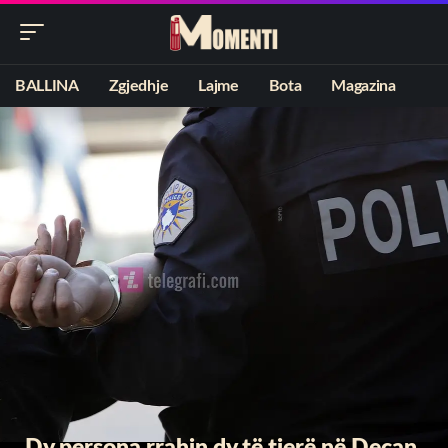
BALLINA
Zgjedhje
Lajme
Bota
Magazina
Dy persona rrahin dy të tjerë në Deçan,