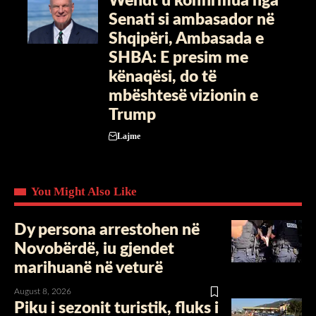
Wendt u konfirmua nga
Senati si ambasador në
Shqipëri, Ambasada e
SHBA: E presim me
kënaqësi, do të
mbështesë vizionin e
Trump
Lajme
You Might Also Like
Dy persona arrestohen në
Novobërdë, iu gjendet
marihuanë në veturë
August 8, 2026
Piku i sezonit turistik, fluks i