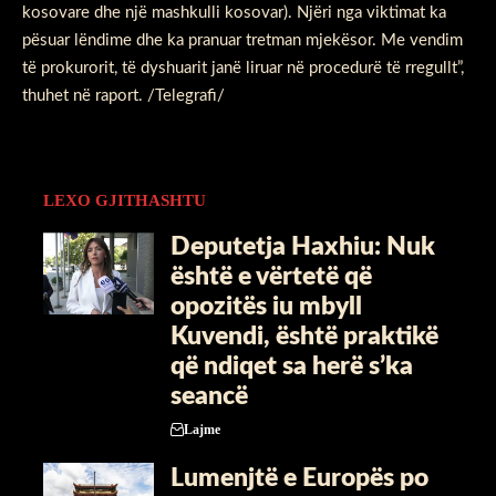
kosovare dhe një mashkulli kosovar). Njëri nga viktimat ka
pësuar lëndime dhe ka pranuar tretman mjekësor. Me vendim
të prokurorit, të dyshuarit janë liruar në procedurë të rregullt”,
thuhet në raport. /Telegrafi/
LEXO GJITHASHTU
Deputetja Haxhiu: Nuk
është e vërtetë që
opozitës iu mbyll
Kuvendi, është praktikë
që ndiqet sa herë s’ka
seancë
Lajme
Lumenjtë e Europës po