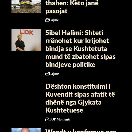
thahen: Këto janë
pasojat
Lajme
Sibel Halimi: Shteti
rrënohet kur krijohet
bindja se Kushtetuta
mund të zbatohet sipas
bindjeve politike
Lajme
Dështon konstituimi i
Kuvendit sipas afatit të
dhënë nga Gjykata
Kushtetuese
TOP Momenti