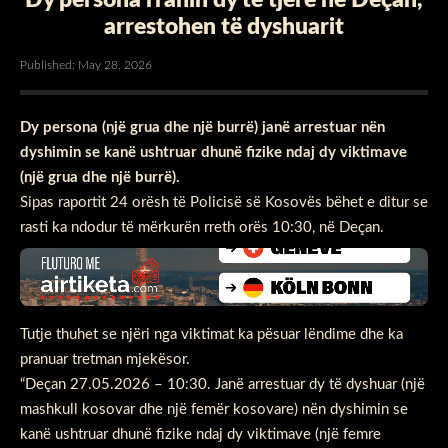
arrestohen të dyshuarit
Published: May 28, 2026
Dy persona (një grua dhe një burrë) janë arrestuar nën
dyshimin se kanë ushtruar dhunë fizike ndaj dy viktimave
(një grua dhe një burrë).
Sipas raportit 24 orësh të Policisë së Kosovës bëhet e ditur se
rasti ka ndodur të mërkurën rreth orës 10:30, në Deçan.
Tutje thuhet se njëri nga viktimat ka pësuar lëndime dhe ka
pranuar tretman mjekësor.
“Deçan 27.05.2026 – 10:30. Janë arrestuar dy të dyshuar (një
mashkull kosovar dhe një femër kosovare) nën dyshimin se
kanë ushtruar dhunë fizike ndaj dy viktimave (një femre