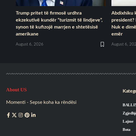
Trump pritet të firmosë urdhra
Abdixhiku 
ekzekutivë kundër “turizmit të lindjeve”,
president?
synon të kufizojë marrjen e shtetësisë
Nuk e dimë
amerikane
emër
August 6, 2026
August 6, 20
About US
Katego
Momenti - Sepse koha ka rëndësi
BALLI
Zgjedhj
Lajme
Bota