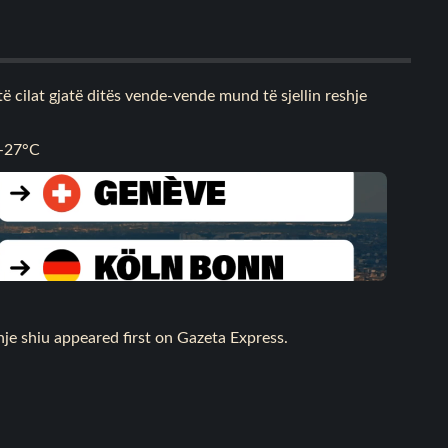
ë cilat gjatë ditës vende-vende mund të sjellin reshje
3–27°C
hje shiu
appeared first on
Gazeta Express
.