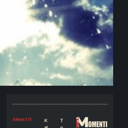
About US
K
T
at
o