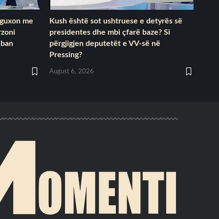
k guxon me
Kush është sot ushtruese e detyrës së
rzoni
presidentes dhe mbi çfarë baze? Si
lban
përgjigjen deputetët e VV-së në
Pressing?
August 6, 2026