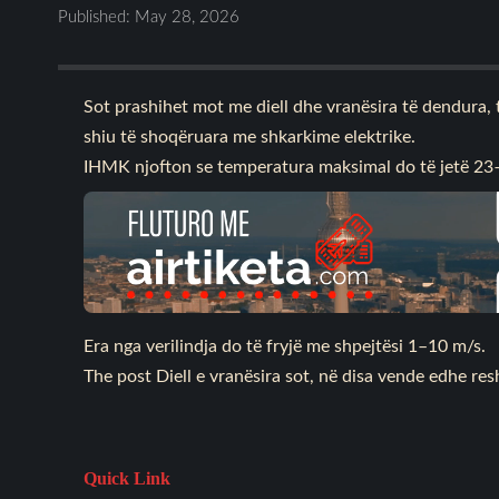
Published: May 28, 2026
Sot prashihet mot me diell dhe vranësira të dendura, t
shiu të shoqëruara me shkarkime elektrike.
IHMK njofton se temperatura maksimal do të jetë 2
Era nga verilindja do të fryjë me shpejtësi 1–10 m/s.
The post
Diell e vranësira sot, në disa vende edhe res
Quick Link