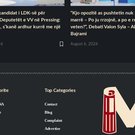
kandidat i LDK-së për
“Kjo opozitë as pushtetin nu
 Deputetët e VV në Pressing:
marrë – Po ju rrzojnë, a po e r
, s’kanë ardhur kurrë me një
veten?”, Debati Valon Syla – A
Bajrami
26
August 6, 2026
rite
Top Categories
NA
Contact
e
Blog
Complaint
Advertise