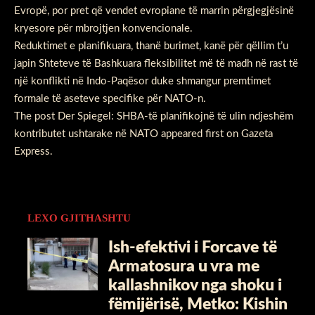
Evropë, por pret që vendet evropiane të marrin përgjegjësinë
kryesore për mbrojtjen konvencionale.
Reduktimet e planifikuara, thanë burimet, kanë për qëllim t’u
japin Shteteve të Bashkuara fleksibilitet më të madh në rast të
një konflikti në Indo-Paqësor duke shmangur premtimet
formale të aseteve specifike për NATO-n.
The post
Der Spiegel: SHBA-të planifikojnë të ulin ndjeshëm
kontributet ushtarake në NATO
appeared first on
Gazeta
Express
.
LEXO GJITHASHTU
Ish-efektivi i Forcave të
Armatosura u vra me
kallashnikov nga shoku i
fëmijërisë, Metko: Kishin