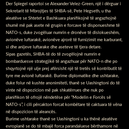
Der Spiegel raportoi se Alexander Velez-Green, një i dërguar i
Sekretarit të Mbrojtjes të SHBA-së, Pete Hegseth, u tha
aleatëve se Shtetet e Bashkuara planifikojnë të angazhojnë
shumë më pak asete në grupin e forcave të disponueshme të
NATO-s, duke zvogëluar numrin e dronëve të dislokueshëm,
avionëve luftarakë, avionëve ajrorë të furnizimit me karburant,
si dhe anijeve luftarake dhe aseteve të tjera detare.
Sipas gazetës, SHBA-të do të zvogëlojnë numrin e
bombarduesve strategjikë të angazhuar për NATO-n dhe po
shqyrtojnë një ulje prej afërsisht një të tretës së kontributit të
tyre me avionë luftarakë. Burime diplomatike dhe ushtarake,
duke folur në kushte anonimiteti, thanë se Uashingtoni do të
vinte në dispozicion më pak shkatërrues dhe nuk po
planifikon të ofrojë nëndetëse për “Modelin e Forcës së
NATO-s”, i cili përcakton forcat kombëtare të caktuara të vëna
në dispozicion të aleancës.
Burime ushtarake thanë se Uashingtoni u ka thënë aleatëve
evropianë se do të mbajë forca parandaluese bërthamore në