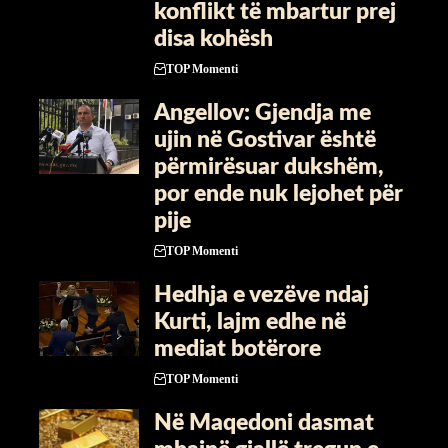
konflikt të mbartur prej
disa kohësh
TOP Momenti
Angellov: Gjendja me
ujin në Gostivar është
përmirësuar dukshëm,
por ende nuk lejohet për
pije
TOP Momenti
Hedhja e vezëve ndaj
Kurti, lajm edhe në
mediat botërore
TOP Momenti
Në Maqedoni dasmat