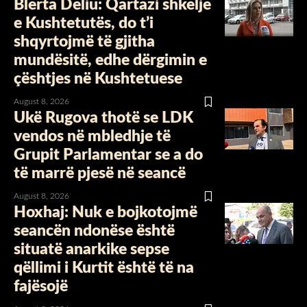
Blerta Deliu: Qartazi shkelje
e Kushtetutës, do t’i
shqyrtojmë të gjitha
mundësitë, edhe dërgimin e
çështjes në Kushtetuese
August 8, 2026
Ukë Rugova thotë se LDK
vendos në mbledhje të
Grupit Parlamentar se a do
të marrë pjesë në seancë
August 8, 2026
Hoxhaj: Nuk e bojkotojmë
seancën ndonëse është
situatë anarkike sepse
qëllimi i Kurtit është të na
fajësojë