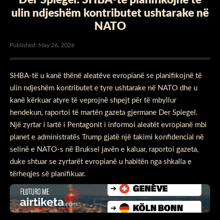
ulin ndjeshëm kontributet ushtarake në
NATO
Published: May 26, 2026
SHBA-të u kanë thënë aleatëve evropianë se planifikojnë të
ulin ndjeshëm kontributet e tyre ushtarake në NATO dhe u
kanë kërkuar atyre të veprojnë shpejt për të mbyllur
hendekun, raportoi të martën gazeta gjermane Der Spiegel.
Një zyrtar i lartë i Pentagonit i informoi aleatët evropianë mbi
planet e administratës Trump gjatë një takimi konfidencial në
selinë e NATO-s në Bruksel javën e kaluar, raportoi gazeta,
duke shtuar se zyrtarët evropianë u habitën nga shkalla e
tërheqjes së planifikuar.