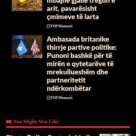
mbajnë gjallë tregun e
arit, pavarësisht
çmimeve të larta
TOP Momenti
Ambasada britanike
thirrje partive politike:
Punoni bashkë për të
mirën e qytetarëve të
mrekullueshëm dhe
partneritetit
ndërkombëtar
TOP Momenti
You Might Also Like