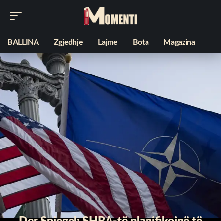
BALLINA
Zgjedhje
Lajme
Bota
Magazina
Der Spiegel: SHBA-të planifikojnë të