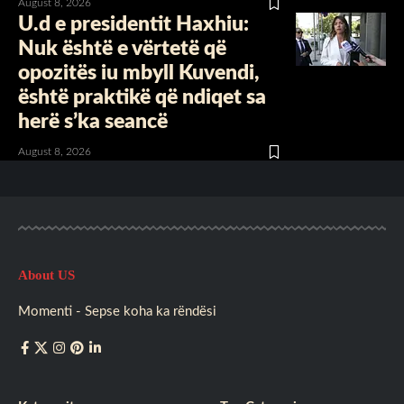
August 8, 2026
U.d e presidentit Haxhiu:
Nuk është e vërtetë që
opozitës iu mbyll Kuvendi,
është praktikë që ndiqet sa
herë s’ka seancë
August 8, 2026
About US
Momenti - Sepse koha ka rëndësi