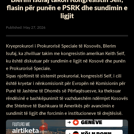
flasin për punën e PSRK dhe sundimin e
ligjit
Published: May 27, 2026
Kryeprokurori i Prokurorisë Speciale të Kosovës, Blerim
Isufaj, ka zhvilluar takim me kongresistin amerikan Keith Self,
ku është diskutuar për sundimin e ligjit në Kosovë dhe punën
e Prokurorisë Speciale.
Sipas njoftimit të sistemit prokurorial, kongresisti Self, i cili
është kryetar i nënkomisionit për Evropën në Komisionin për
Punë të Jashtme të Dhomës së Përfaqësuesve, ka theksuar
rëndësinë e bashkëpunimit të vazhdueshëm ndërmjet Kosovës
dhe Shteteve të Bashkuara të Amerikës për avancimin e
sundimit të ligjit dhe forcimin e institucioneve të drejtësisë.