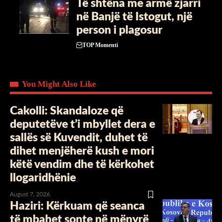
Të shtëna me armë zjarri
në Banjë të Istogut, një
person i plagosur
TOP Momenti
You Might Also Like
Cakolli: Skandaloze që
deputetëve t’i mbyllet dera e
sallës së Kuvendit, duhet të
dihet menjëherë kush e mori
këtë vendim dhe të kërkohet
llogaridhënie
August 7, 2026
Haziri: Kërkuam që seanca
të mbahet sonte në mënyrë