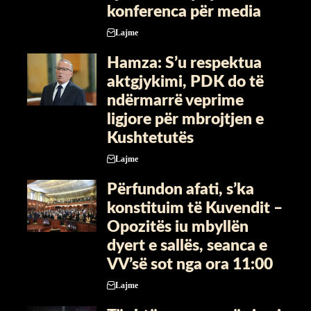
konferenca për media
Lajme
Hamza: S’u respektua
aktgjykimi, PDK do të
ndërmarrë veprime
ligjore për mbrojtjen e
Kushtetutës
Lajme
Përfundon afati, s’ka
konstituim të Kuvendit –
Opozitës iu mbyllën
dyert e sallës, seanca e
VV’së sot nga ora 11:00
Lajme