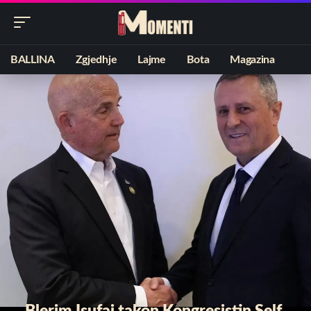
BALLINA
Zgjedhje
Lajme
Bota
Magazina
Blerim Isufaj takon Kongresistin Self,