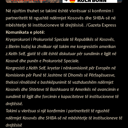
Në njoftim thuhet se takimi është vlerësuar si konfirmim i
partneritetit të ngushtë ndërmjet Kosovës dhe SHBA-së në
mbështetje të institucioneve të drejtësisë. /Gazeta Express
Komunikata e plotë:
Kryeprokurori i Prokurorisë Speciale të Republikës së Kosovës,
z.Blerim Isufaj ka zhvilluar një takim me kongresistin amerikan
z.Keith Self, gjatë të cilit është diskutuar për sundimin e ligjit në
Kosovë dhe punën e Prokurorisë Speciale.
Kongresisti z.Keith Self, kryetar i nënkomisionit për Evropën në
Komisionin për Punë të Jashtme të Dhomës së Përfaqësuesve,
theksoi rëndësinë e bashkëpunimit të vazhdueshëm ndërmjet
Kosovës dhe Shteteve të Bashkuara të Amerikës në avancimin e
sundimit të ligjit dhe forcimin e kapaciteteve të institucioneve të
drejtësisë.
Takimi u vlerësua si një konfirmim i partneritetit të ngushtë
ndërmjet Kosovës dhe SHBA-së në mbështetje të institucioneve të
drejtësisë