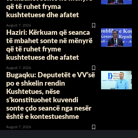
që të ruhet fryma
kushtetuese dhe afatet
August 7, 2026
Haziri: Kërkuam që seanca
të mbahet sonte në mënyrë
që të ruhet fryme
kushtetuese dhe afatet
August 7, 2026
Bugaqku: Deputetët e VV’së
po e shkelin rendin
Kushtetues, nëse
s’konstituohet kuvendi
sonte çdo seancë nga nesër
është e kontestueshme
August 7, 2026