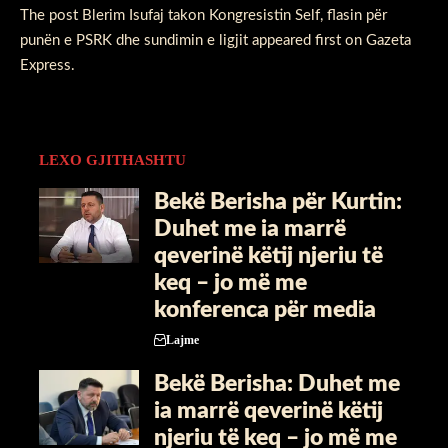
The post
Blerim Isufaj takon Kongresistin Self, flasin për
punën e PSRK dhe sundimin e ligjit
appeared first on
Gazeta
Express
.
LEXO GJITHASHTU
Bekë Berisha për Kurtin:
Duhet me ia marrë
qeverinë këtij njeriu të
keq – jo më me
konferenca për media
Lajme
Bekë Berisha: Duhet me
ia marrë qeverinë këtij
njeriu të keq – jo më me