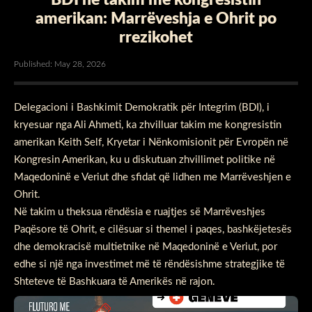
amerikan: Marrëveshja e Ohrit po
rrezikohet
Published: May 28, 2026
Delegacioni i Bashkimit Demokratik për Integrim (BDI), i
kryesuar nga Ali Ahmeti, ka zhvilluar takim me kongresistin
amerikan Keith Self, Kryetar i Nënkomisionit për Evropën në
Kongresin Amerikan, ku u diskutuan zhvillimet politike në
Maqedoninë e Veriut dhe sfidat që lidhen me Marrëveshjen e
Ohrit.
Në takim u theksua rëndësia e ruajtjes së Marrëveshjes
Paqësore të Ohrit, e cilësuar si themel i paqes, bashkëjetesës
dhe demokracisë multietnike në Maqedoninë e Veriut, por
edhe si një nga investimet më të rëndësishme strategjike të
Shteteve të Bashkuara të Amerikës në rajon.