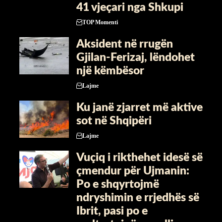
41 vjeçari nga Shkupi
TOP Momenti
Aksident në rrugën
Gjilan-Ferizaj, lëndohet
një këmbësor
Lajme
Ku janë zjarret më aktive
sot në Shqipëri
Lajme
Vuçiq i rikthehet idesë së
çmendur për Ujmanin:
Po e shqyrtojmë
ndryshimin e rrjedhës së
Ibrit, pasi po e