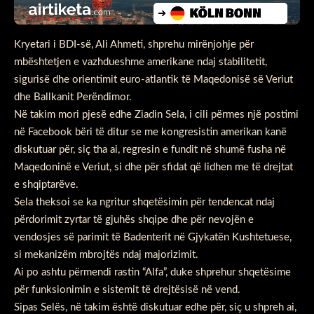
Kryetari i BDI-së, Ali Ahmeti, shprehu mirënjohje për
mbështetjen e vazhdueshme amerikane ndaj stabilitetit,
sigurisë dhe orientimit euro-atlantik të Maqedonisë së Veriut
dhe Ballkanit Perëndimor.
Në takim mori pjesë edhe Ziadin Sela, i cili përmes një postimi
në Facebook bëri të ditur se me kongresistin amerikan kanë
diskutuar për, siç tha ai, regresin e fundit në shumë fusha në
Maqedoninë e Veriut, si dhe për sfidat që lidhen me të drejtat
e shqiptarëve.
Sela theksoi se ka ngritur shqetësimin për tendencat ndaj
përdorimit zyrtar të gjuhës shqipe dhe për nevojën e
vendosjes së parimit të Badenterit në Gjykatën Kushtetuese,
si mekanizëm mbrojtës ndaj majorizimit.
Ai po ashtu përmendi rastin “Alfa”, duke shprehur shqetësime
për funksionimin e sistemit të drejtësisë në vend.
Sipas Selës, në takim është diskutuar edhe për, siç u shpreh ai,