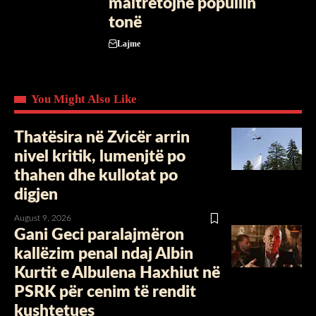
maltretojnë popullin
tonë
Lajme
You Might Also Like
Thatësira në Zvicër arrin
nivel kritik, lumenjtë po
thahen dhe kullotat po
digjen
August 9, 2026
Gani Geci paralajmëron
kallëzim penal ndaj Albin
Kurtit e Albulena Haxhiut në
PSRK për cenim të rendit
kushtetues