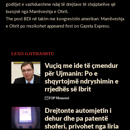
goditjet e vazhdueshme ndaj të drejtave të shqiptarëve që
burojnë nga Marrëveshja e Ohrit.
The post
​BDI në takim me kongresistin amerikan: Marrëveshja
e Ohrit po rrezikohet
appeared first on
Gazeta Express
.
LEXO GJITHASHTU
​Vuçiq me ide të çmendur
për Ujmanin: Po e
shqyrtojmë ndryshimin e
rrjedhës së Ibrit
TOP Momenti
Drejtonte automjetin i
dehur dhe pa patentë
shoferi, privohet nga liria