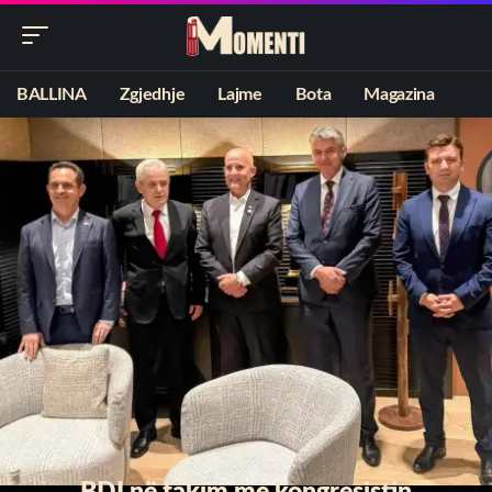
BALLINA
Zgjedhje
Lajme
Bota
Magazina
​BDI në takim me kongresistin